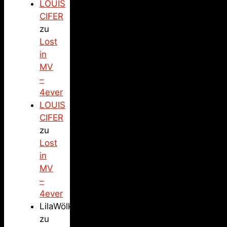
LOUIS
CIFER
zu
Lost
in
MV
–
4ever
LOUIS
CIFER
zu
Lost
in
MV
–
4ever
LilaWölkchen
zu