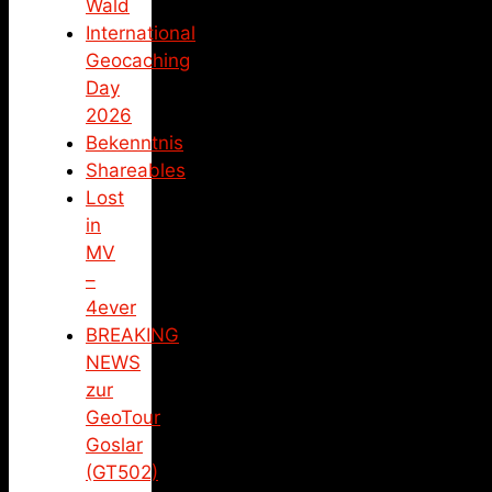
Wald
International
Geocaching
Day
2026
Bekenntnis
Shareables
Lost
in
MV
–
4ever
BREAKING
NEWS
zur
GeoTour
Goslar
(GT502)