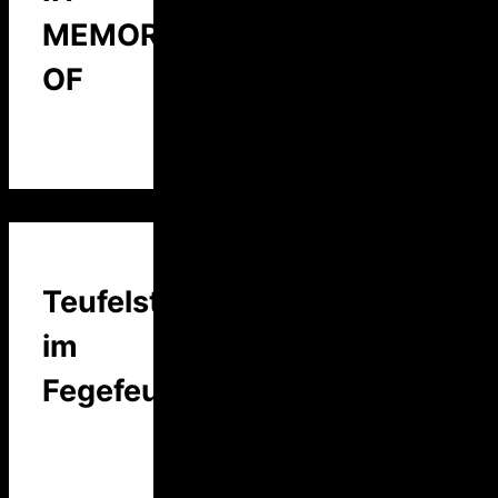
MEMORY
OF
Teufelstalk
im
Fegefeuer