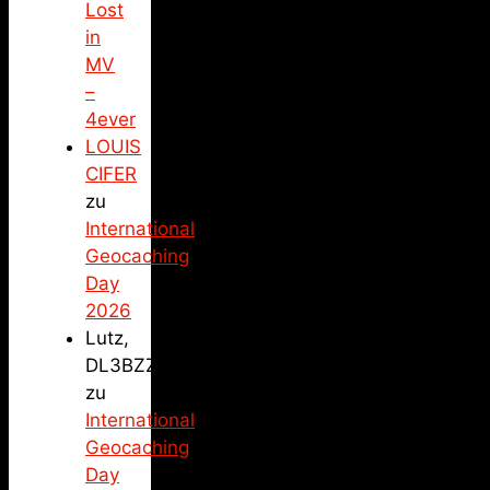
Lost
in
MV
–
4ever
LOUIS
CIFER
zu
International
Geocaching
Day
2026
Lutz,
DL3BZZ
zu
International
Geocaching
Day