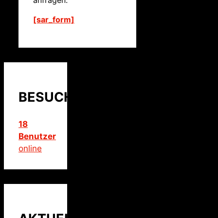
[sar_form]
BESUCHER
18
Benutzer
online