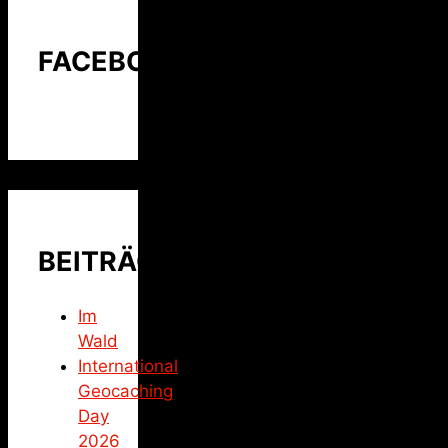
FACEBOOK
BEITRÄGE
Im
Wald
International
Geocaching
Day
2026