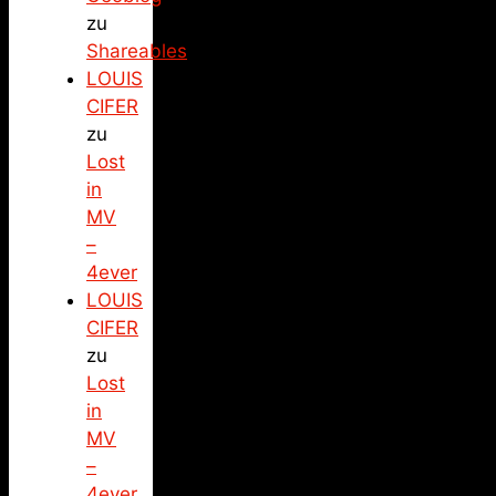
zu
Shareables
LOUIS
CIFER
zu
Lost
in
MV
–
4ever
LOUIS
CIFER
zu
Lost
in
MV
–
4ever