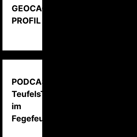
GEOCACHING
PROFIL
PODCAST:
TeufelsTalk
im
Fegefeuer