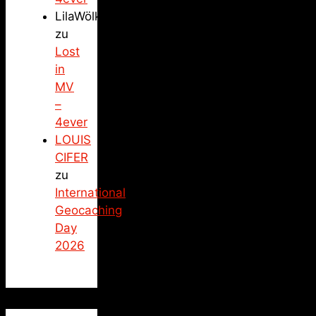
LilaWölkchen
zu
Lost
in
MV
–
4ever
LOUIS
CIFER
zu
International
Geocaching
Day
2026