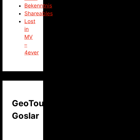
Bekenntnis
Shareables
Lost
in
MV
–
4ever
GeoTour
Goslar