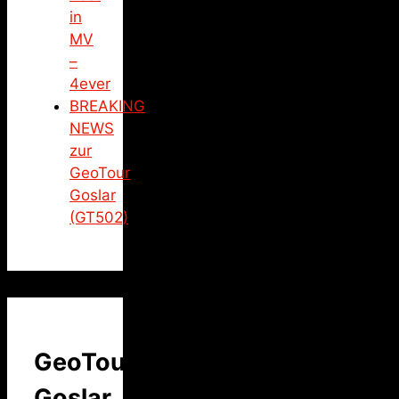
in
MV
–
4ever
BREAKING
NEWS
zur
GeoTour
Goslar
(GT502)
GeoTour
Goslar