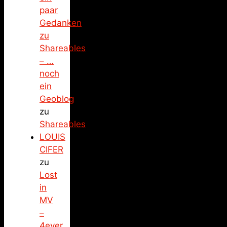
paar
Gedanken
zu
Shareables
– …
noch
ein
Geoblog
zu
Shareables
LOUIS
CIFER
zu
Lost
in
MV
–
4ever