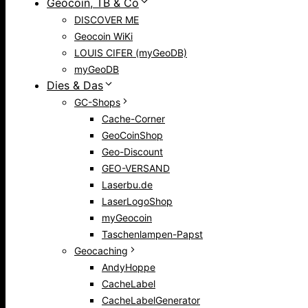
Geocoin, TB & Co
DISCOVER ME
Geocoin WiKi
LOUIS CIFER (myGeoDB)
myGeoDB
Dies & Das
GC-Shops
Cache-Corner
GeoCoinShop
Geo-Discount
GEO-VERSAND
Laserbu.de
LaserLogoShop
myGeocoin
Taschenlampen-Papst
Geocaching
AndyHoppe
CacheLabel
CacheLabelGenerator