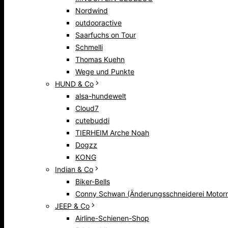
Nordwind
outdooractive
Saarfuchs on Tour
Schmelli
Thomas Kuehn
Wege und Punkte
HUND & Co
alsa-hundewelt
Cloud7
cutebuddi
TIERHEIM Arche Noah
Dogzz
KONG
Indian & Co
Biker-Bells
Conny Schwan (Änderungsschneiderei Motorr
JEEP & Co
Airline-Schienen-Shop