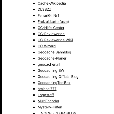
Cache-Wikipedia
DL3BZZ
FerrariGirlNr1
Freizeitkarte (osm)
GC-Hilfe-Center
GC-Reviewer.de
GC-Reviewer.de WiKi
GC-Wizard
Geocache.Bahnblog
Geocache-Planer
geocachen.nl
Geocaching BW
Geocaching Official Blog
GeocachingToolBox
hmichel777
Loggstoff
MultiEncoder
Mystery-Hilfen
…NOCH EIN GEOBLOG