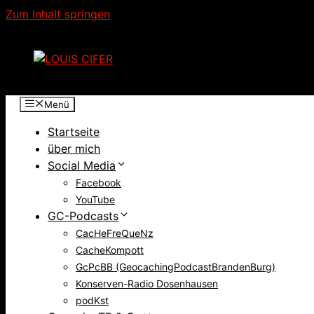
Zum Inhalt springen
Menü
Startseite
über mich
Social Media
Facebook
YouTube
GC-Podcasts
CacHeFreQueNz
CacheKompott
GcPcBB (GeocachingPodcastBrandenBurg)
Konserven-Radio Dosenhausen
podKst