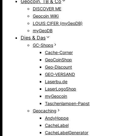
Geocoin, TB & Co
DISCOVER ME
Geocoin WiKi
LOUIS CIFER (myGeoDB)
myGeoDB
Dies & Das
GC-Shops
Cache-Corner
GeoCoinShop
Geo-Discount
GEO-VERSAND
Laserbu.de
LaserLogoShop
myGeocoin
Taschenlampen-Papst
Geocaching
AndyHoppe
CacheLabel
CacheLabelGenerator