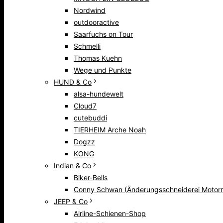
Nordwind
outdooractive
Saarfuchs on Tour
Schmelli
Thomas Kuehn
Wege und Punkte
HUND & Co
alsa-hundewelt
Cloud7
cutebuddi
TIERHEIM Arche Noah
Dogzz
KONG
Indian & Co
Biker-Bells
Conny Schwan (Änderungsschneiderei Motorr
JEEP & Co
Airline-Schienen-Shop