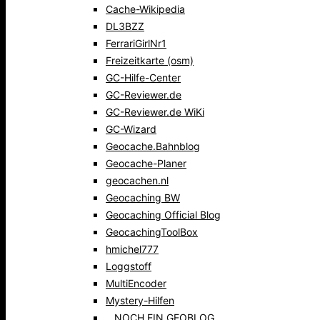
Cache-Wikipedia
DL3BZZ
FerrariGirlNr1
Freizeitkarte (osm)
GC-Hilfe-Center
GC-Reviewer.de
GC-Reviewer.de WiKi
GC-Wizard
Geocache.Bahnblog
Geocache-Planer
geocachen.nl
Geocaching BW
Geocaching Official Blog
GeocachingToolBox
hmichel777
Loggstoff
MultiEncoder
Mystery-Hilfen
…NOCH EIN GEOBLOG