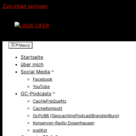
Zum Inhalt springen
Menü
Startseite
über mich
Social Media
Facebook
YouTube
GC-Podcasts
CacHeFreQueNz
CacheKompott
GcPcBB (GeocachingPodcastBrandenBurg)
Konserven-Radio Dosenhausen
podKst