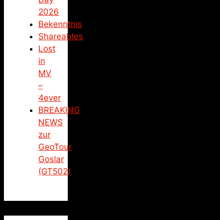
2026
Bekenntnis
Shareables
Lost
in
MV
–
4ever
BREAKING
NEWS
zur
GeoTour
Goslar
(GT502)