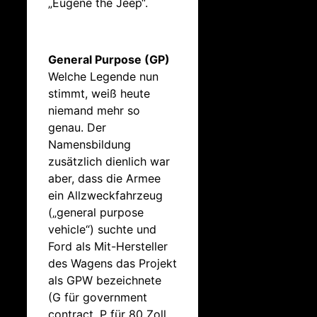
„Eugene the Jeep“.
General Purpose (GP)
Welche Legende nun
stimmt, weiß heute
niemand mehr so
genau. Der
Namensbildung
zusätzlich dienlich war
aber, dass die Armee
ein Allzweckfahrzeug
(„general purpose
vehicle“) suchte und
Ford als Mit-Hersteller
des Wagens das Projekt
als GPW bezeichnete
(G für government
contract, P für 80 Zoll