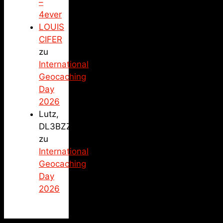
–
4ever
LOUIS
CIFER
zu
International
Geocaching
Day
2026
Lutz,
DL3BZZ
zu
International
Geocaching
Day
2026