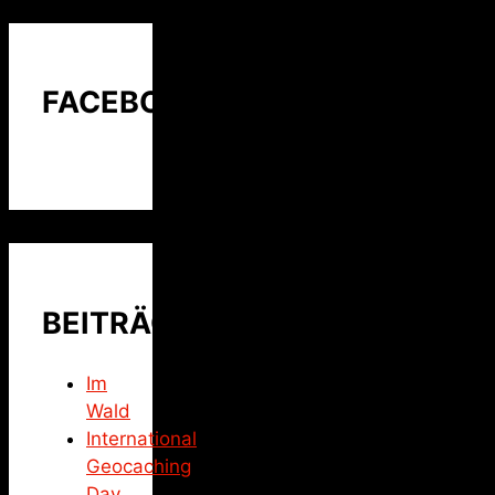
FACEBOOK
BEITRÄGE
Im
Wald
International
Geocaching
Day