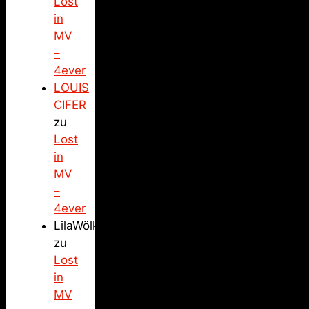
Lost
in
MV
–
4ever
LOUIS
CIFER
zu
Lost
in
MV
–
4ever
LilaWölkchen
zu
Lost
in
MV