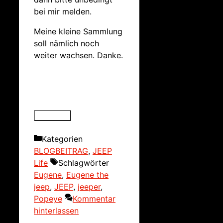
bei mir melden.
Meine kleine Sammlung
soll nämlich noch
weiter wachsen. Danke.
Kategorien
BLOGBEITRAG
,
JEEP
Life
Schlagwörter
Eugene
,
Eugene the
jeep
,
JEEP
,
jeeper
,
Popeye
Kommentar
hinterlassen