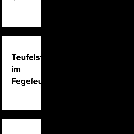
Teufelstalk
im
Fegefeuer