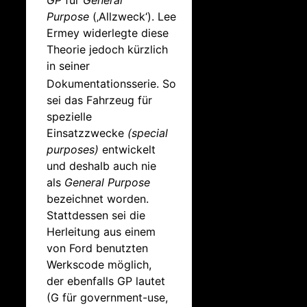
GP
für
General
Purpose
(‚Allzweck‘). Lee
Ermey widerlegte diese
Theorie jedoch kürzlich
in seiner
Dokumentationsserie.
So
sei das Fahrzeug für
spezielle
Einsatzzwecke
(special
purposes)
entwickelt
und deshalb auch nie
als
General Purpose
bezeichnet worden.
Stattdessen sei die
Herleitung aus einem
von Ford benutzten
Werkscode möglich,
der ebenfalls GP lautet
(G für government-use,