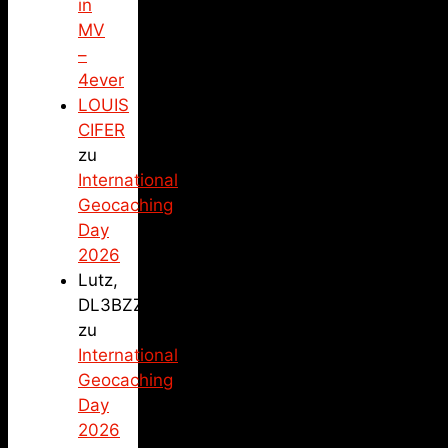
in
MV
–
4ever
LOUIS
CIFER
zu
International
Geocaching
Day
2026
Lutz,
DL3BZZ
zu
International
Geocaching
Day
2026