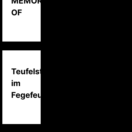
MEMORY
OF
Teufelstalk
im
Fegefeuer