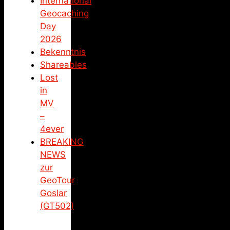
International
Geocaching
Day
2026
Bekenntnis
Shareables
Lost
in
MV
–
4ever
BREAKING
NEWS
zur
GeoTour
Goslar
(GT502)