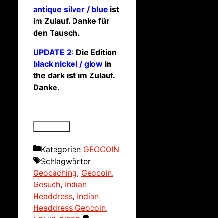
antique silver / blue
ist
im Zulauf. Danke für
den Tausch.
UPDATE 2
: Die Edition
black nickel / glow
in
the dark ist im Zulauf.
Danke.
Kategorien
GEOCOIN
Schlagwörter
Geocaching
,
Geocoin
,
Gesuch
,
Indian
Headdress
,
Indian
Headdress Geocoin
,