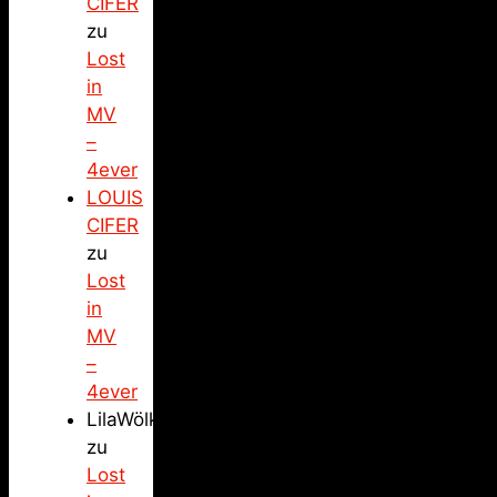
CIFER
zu
Lost
in
MV
–
4ever
LOUIS
CIFER
zu
Lost
in
MV
–
4ever
LilaWölkchen
zu
Lost