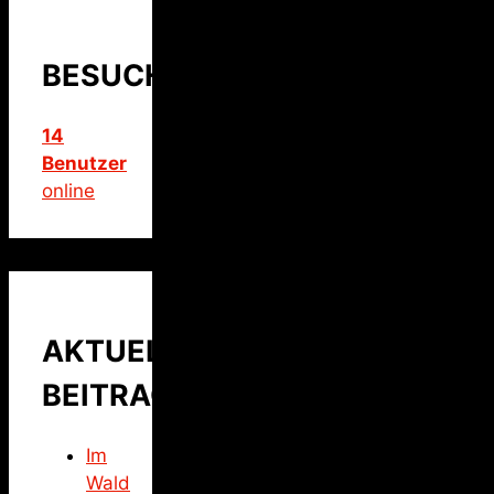
BESUCHER
14
Benutzer
online
AKTUELLER
BEITRAG
Im
Wald