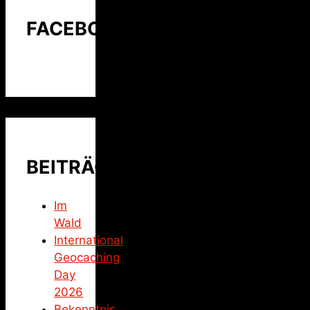
FACEBOOK
BEITRÄGE
Im
Wald
International
Geocaching
Day
2026
Bekenntnis