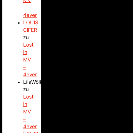
MV
–
4ever
LOUIS
CIFER
zu
Lost
in
MV
–
4ever
LilaWölkchen
zu
Lost
in
MV
–
4ever