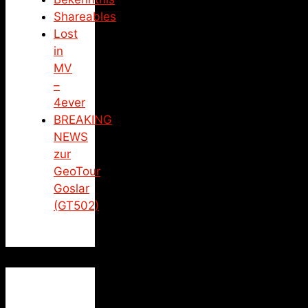
Shareables
Lost
in
MV
–
4ever
BREAKING
NEWS
zur
GeoTour
Goslar
(GT502)