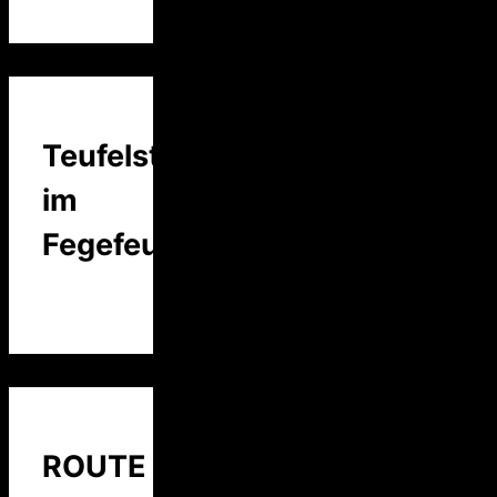
Teufelstalk
im
Fegefeuer
ROUTE