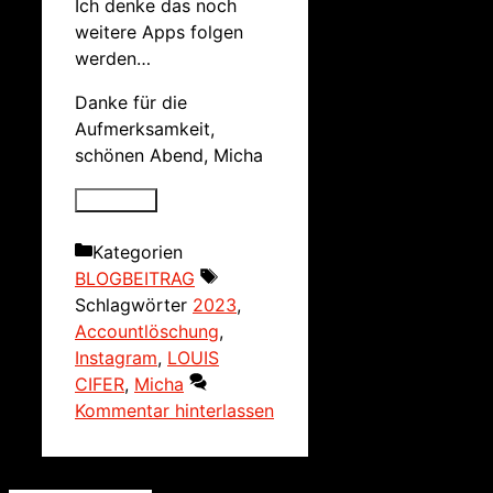
Ich denke das noch
weitere Apps folgen
werden…
Danke für die
Aufmerksamkeit,
schönen Abend, Micha
Kategorien
BLOGBEITRAG
Schlagwörter
2023
,
Accountlöschung
,
Instagram
,
LOUIS
CIFER
,
Micha
Kommentar hinterlassen