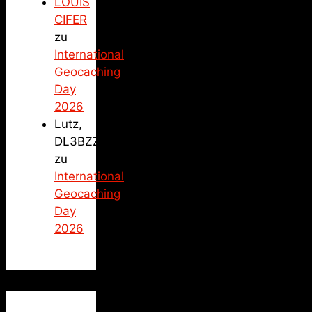
LOUIS
CIFER
zu
International
Geocaching
Day
2026
Lutz,
DL3BZZ
zu
International
Geocaching
Day
2026