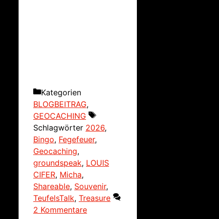
Kategorien
BLOGBEITRAG
,
GEOCACHING
Schlagwörter
2026
,
Bingo
,
Fegefeuer
,
Geocaching
,
groundspeak
,
LOUIS
CIFER
,
Micha
,
Shareable
,
Souvenir
,
TeufelsTalk
,
Treasure
2 Kommentare