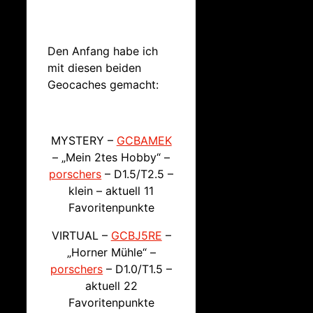
Den Anfang habe ich
mit diesen beiden
Geocaches gemacht:
MYSTERY –
GCBAMEK
– „Mein 2tes Hobby“ –
porschers
– D1.5/T2.5 –
klein – aktuell 11
Favoritenpunkte
VIRTUAL –
GCBJ5RE
–
„Horner Mühle“ –
porschers
– D1.0/T1.5 –
aktuell 22
Favoritenpunkte