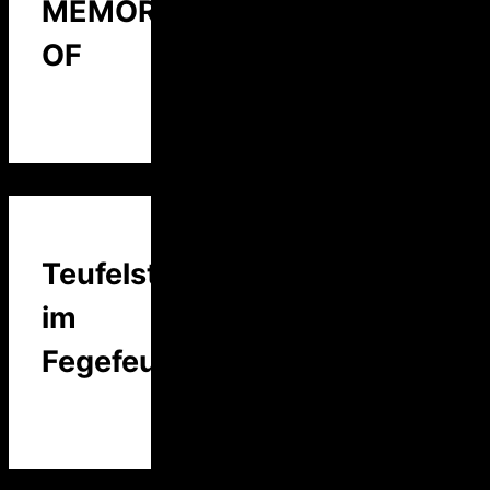
MEMORY
OF
Teufelstalk
im
Fegefeuer