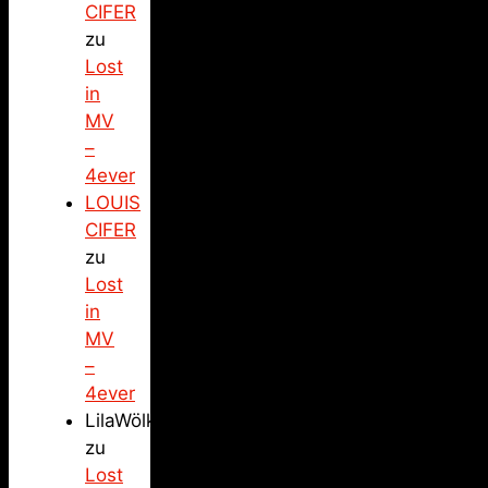
CIFER
zu
Lost
in
MV
–
4ever
LOUIS
CIFER
zu
Lost
in
MV
–
4ever
LilaWölkchen
zu
Lost