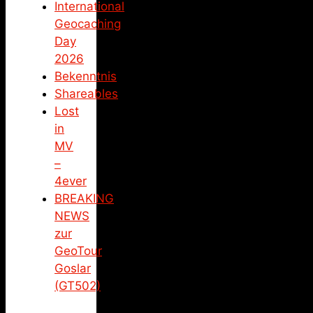
International
Geocaching
Day
2026
Bekenntnis
Shareables
Lost
in
MV
–
4ever
BREAKING
NEWS
zur
GeoTour
Goslar
(GT502)