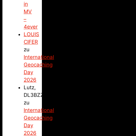
in
MV
–
4ever
LOUIS
CIFER
zu
International
Geocaching
Day
2026
Lutz,
DL3BZZ
zu
International
Geocaching
Day
2026