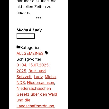
darüber diskutiert die
aktuellen Zeiten zu
ändern.
***
Micha & Lady
Kategorien
ALLGEMEINES
Schlagwörter
01.04.-15.07.2025
,
2025
,
Brut- und
Setzzeit
,
Lady
,
Micha
,
NDS
,
Niedersachsen
,
Niedersächsischen
Gesetz über den Wald
und die
Landschaftsordnung
,