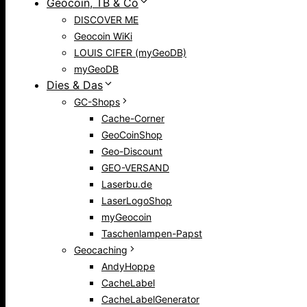
Geocoin, TB & Co
DISCOVER ME
Geocoin WiKi
LOUIS CIFER (myGeoDB)
myGeoDB
Dies & Das
GC-Shops
Cache-Corner
GeoCoinShop
Geo-Discount
GEO-VERSAND
Laserbu.de
LaserLogoShop
myGeocoin
Taschenlampen-Papst
Geocaching
AndyHoppe
CacheLabel
CacheLabelGenerator