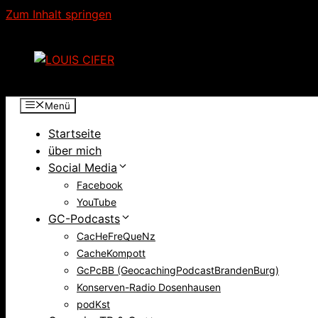
Zum Inhalt springen
Menü
Startseite
über mich
Social Media
Facebook
YouTube
GC-Podcasts
CacHeFreQueNz
CacheKompott
GcPcBB (GeocachingPodcastBrandenBurg)
Konserven-Radio Dosenhausen
podKst