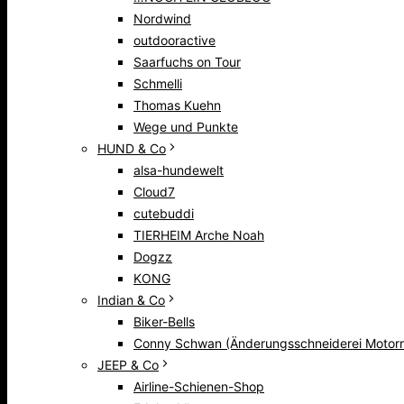
Nordwind
outdooractive
Saarfuchs on Tour
Schmelli
Thomas Kuehn
Wege und Punkte
HUND & Co
alsa-hundewelt
Cloud7
cutebuddi
TIERHEIM Arche Noah
Dogzz
KONG
Indian & Co
Biker-Bells
Conny Schwan (Änderungsschneiderei Motorr
JEEP & Co
Airline-Schienen-Shop