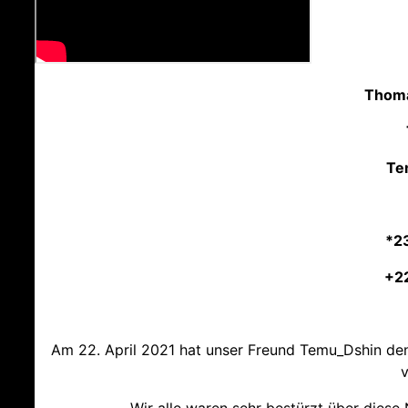
Thom
Te
*2
+2
Am 22. April 2021 hat unser Freund Temu_Dshin de
v
Wir alle waren sehr bestürzt über diese 