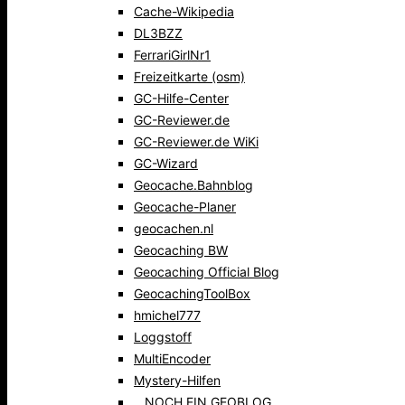
Cache-Wikipedia
DL3BZZ
FerrariGirlNr1
Freizeitkarte (osm)
GC-Hilfe-Center
GC-Reviewer.de
GC-Reviewer.de WiKi
GC-Wizard
Geocache.Bahnblog
Geocache-Planer
geocachen.nl
Geocaching BW
Geocaching Official Blog
GeocachingToolBox
hmichel777
Loggstoff
MultiEncoder
Mystery-Hilfen
…NOCH EIN GEOBLOG