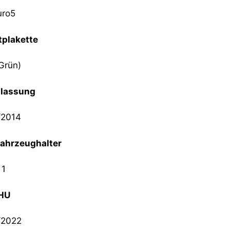
uro5
plakette
Grün)
ulassung
/2014
Fahrzeughalter
1
HU
/2022