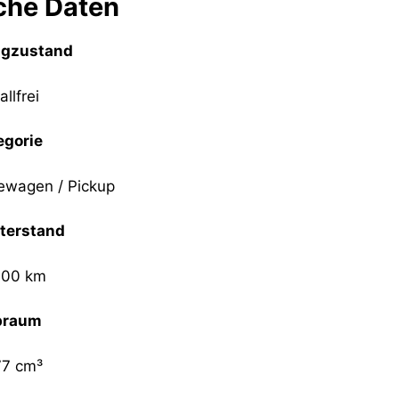
che Daten
ugzustand
allfrei
egorie
ewagen / Pickup
terstand
000 km
braum
77 cm³