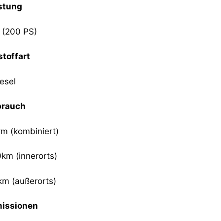
stung
 (200 PS)
stoffart
esel
brauch
km (kombiniert)
0km (innerorts)
0km (außerorts)
issionen