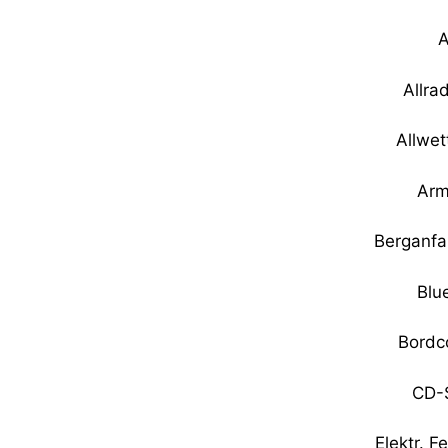
Allra
Allwet
Arm
Berganfa
Blu
Bordc
CD-S
Elektr. F