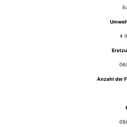
E
Umwelt
4 (
Erstz
06
Anzahl der 
09