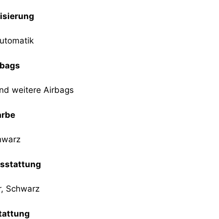
isierung
utomatik
rbags
und weitere Airbags
arbe
hwarz
sstattung
r, Schwarz
tattung