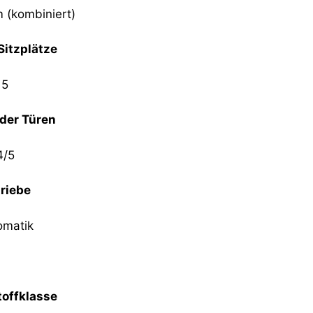
m (kombiniert)
Sitzplätze
5
der Türen
4/5
riebe
omatik
offklasse