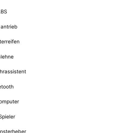
ABS
dantrieb
terreifen
lehne
hrassistent
etooth
omputer
pieler
ensterheber