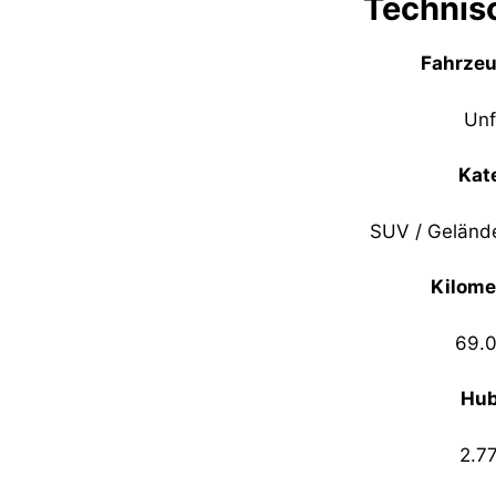
Technis
Fahrze
Unf
Kat
SUV / Geländ
Kilome
69.
Hu
2.7