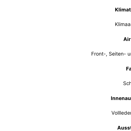
Klimat
Klimaa
Ai
Front-, Seiten- 
F
Sc
Innenau
Volllede
Auss