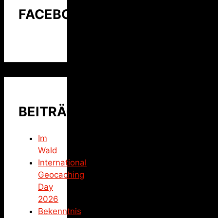
FACEBOOK
BEITRÄGE
Im
Wald
International
Geocaching
Day
2026
Bekenntnis