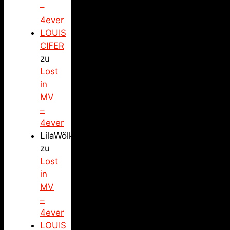
–
4ever
LOUIS
CIFER
zu
Lost
in
MV
–
4ever
LilaWölkchen
zu
Lost
in
MV
–
4ever
LOUIS