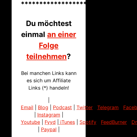
*******************************
Du möchtest
einmal
an einer
Folge
teilnehmen
?
Bei manchen Links kann
es sich um Affiliate
Links (*) handeln!
|
Email
|
Blog
|
Podcast
|
Twitter
|
Telegram
|
Face
|
Instagram
|
Youtube
|
Fyyd
|
iTunes
|
Spotify
|
FeedBurner
|
D
|
Paypal
|