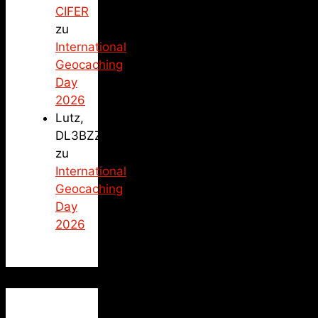
CIFER
zu
International
Geocaching
Day
2026
Lutz,
DL3BZZ
zu
International
Geocaching
Day
2026