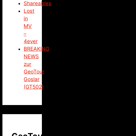
Shareables
Lost
in
MV
–
4ever
BREAKING
NEWS
zur
GeoTour
Goslar
(GT502)