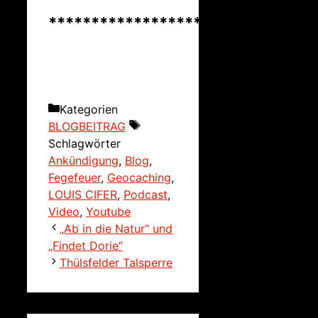
*******************************
Kategorien
BLOGBEITRAG
Schlagwörter
Ankündigung
,
Blog
,
Fegefeuer
,
Geocaching
,
LOUIS CIFER
,
Podcast
,
Video
,
Youtube
„Ab in die Natur“ und
„Findet Dorie“
Thülsfelder Talsperre