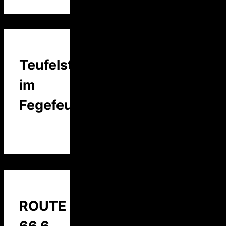
Teufelstalk
im
Fegefeuer
ROUTE