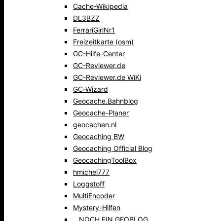
Cache-Wikipedia
DL3BZZ
FerrariGirlNr1
Freizeitkarte (osm)
GC-Hilfe-Center
GC-Reviewer.de
GC-Reviewer.de WiKi
GC-Wizard
Geocache.Bahnblog
Geocache-Planer
geocachen.nl
Geocaching BW
Geocaching Official Blog
GeocachingToolBox
hmichel777
Loggstoff
MultiEncoder
Mystery-Hilfen
…NOCH EIN GEOBLOG