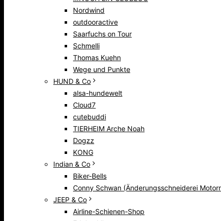
Nordwind
outdooractive
Saarfuchs on Tour
Schmelli
Thomas Kuehn
Wege und Punkte
HUND & Co
alsa-hundewelt
Cloud7
cutebuddi
TIERHEIM Arche Noah
Dogzz
KONG
Indian & Co
Biker-Bells
Conny Schwan (Änderungsschneiderei Motorr
JEEP & Co
Airline-Schienen-Shop