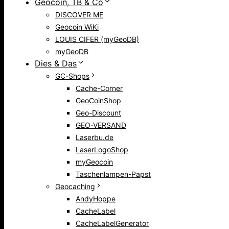
Geocoin, TB & Co
DISCOVER ME
Geocoin WiKi
LOUIS CIFER (myGeoDB)
myGeoDB
Dies & Das
GC-Shops
Cache-Corner
GeoCoinShop
Geo-Discount
GEO-VERSAND
Laserbu.de
LaserLogoShop
myGeocoin
Taschenlampen-Papst
Geocaching
AndyHoppe
CacheLabel
CacheLabelGenerator