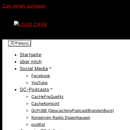
Zum Inhalt springen
Menü
Startseite
über mich
Social Media
Facebook
YouTube
GC-Podcasts
CacHeFreQueNz
CacheKompott
GcPcBB (GeocachingPodcastBrandenBurg)
Konserven-Radio Dosenhausen
podKst