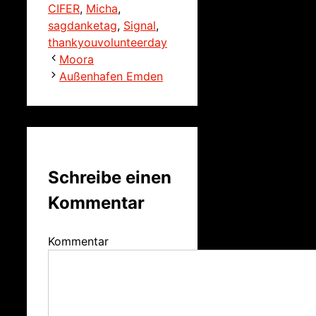
CIFER
,
Micha
,
sagdanketag
,
Signal
,
thankyouvolunteerday
Moora
Außenhafen Emden
Schreibe einen
Kommentar
Kommentar