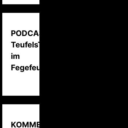
PODCAST:
TeufelsTalk
im
Fegefeuer
KOMMENTARE