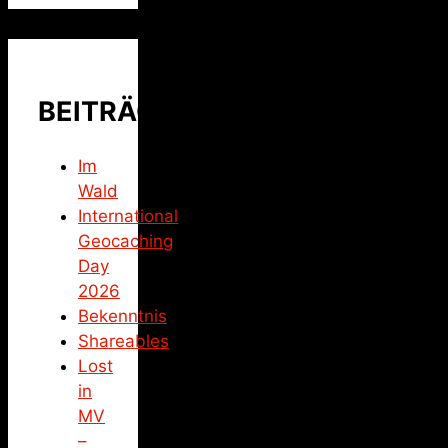
BEITRÄGE
Im
Wald
International
Geocaching
Day
2026
Bekenntnis
Shareables
Lost
in
MV
–