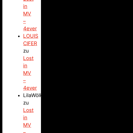
in
MV
–
4ever
LOUIS
CIFER
zu
Lost
in
MV
–
4ever
LilaWölkchen
zu
Lost
in
MV
–