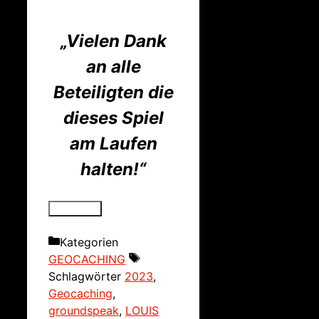
„Vielen Dank
an alle
Beteiligten die
dieses Spiel
am Laufen
halten!“
Kategorien
GEOCACHING
Schlagwörter
2023
,
Geocaching
,
groundspeak
,
LOUIS