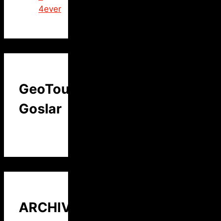
4ever
GeoTour
Goslar
ARCHIV