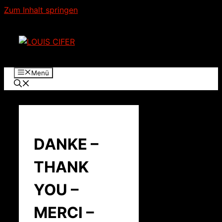
Zum Inhalt springen
Menü
DANKE –
THANK
YOU –
MERCI –