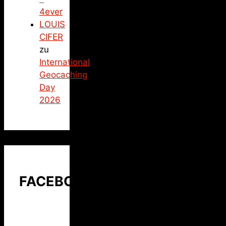
4ever
LOUIS
CIFER
zu
International
Geocaching
Day
2026
FACEBOOK