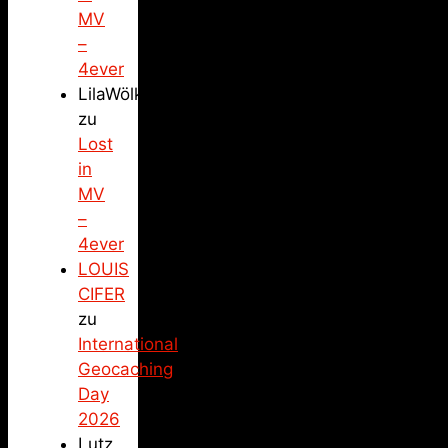
MV
–
4ever
LilaWölkchen
zu
Lost
in
MV
–
4ever
LOUIS
CIFER
zu
International
Geocaching
Day
2026
Lutz,