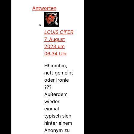
Antworten
LOUIS CIFER
7. August
2023 um
06:34 Uhr
Hhmmhm,
nett gemeint
oder Ironie
???
Außerdem
wieder
einmal
typisch sich
hinter einem
Anonym zu