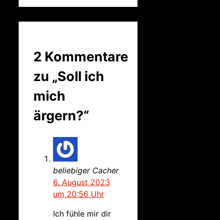
2 Kommentare
zu „Soll ich
mich
ärgern?“
beliebiger Cacher
6. August 2023
um 20:56 Uhr
Ich fühle mir dir