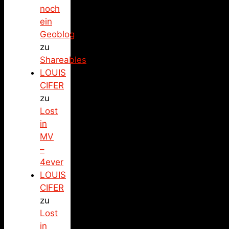
noch
ein
Geoblog
zu
Shareables
LOUIS
CIFER
zu
Lost
in
MV
–
4ever
LOUIS
CIFER
zu
Lost
in