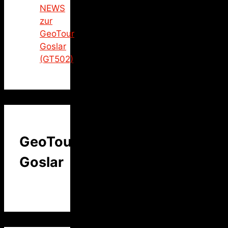
NEWS
zur
GeoTour
Goslar
(GT502)
GeoTour
Goslar