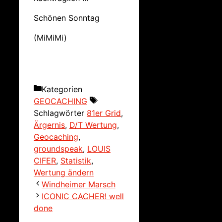
Schönen Sonntag
(MiMiMi)
Kategorien
GEOCACHING
Schlagwörter
81er Grid
,
Ärgernis
,
D/T Wertung
,
Geocaching
,
groundspeak
,
LOUIS
CIFER
,
Statistik
,
Wertung ändern
Windheimer Marsch
ICONIC CACHER! well
done