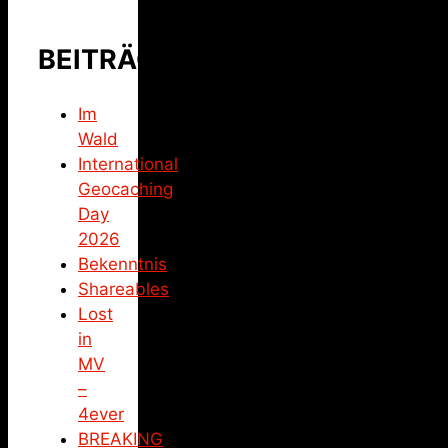
BEITRÄGE
Im
Wald
International
Geocaching
Day
2026
Bekenntnis
Shareables
Lost
in
MV
–
4ever
BREAKING