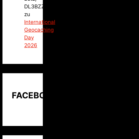
DL3BZZ
zu
International
Geocaching
Day
2026
FACEBOOK