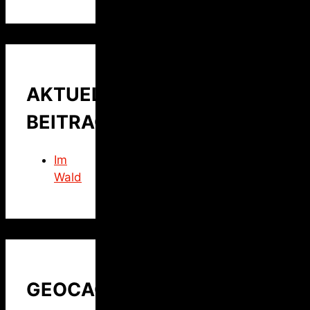
AKTUELLER
BEITRAG
Im
Wald
GEOCACHING