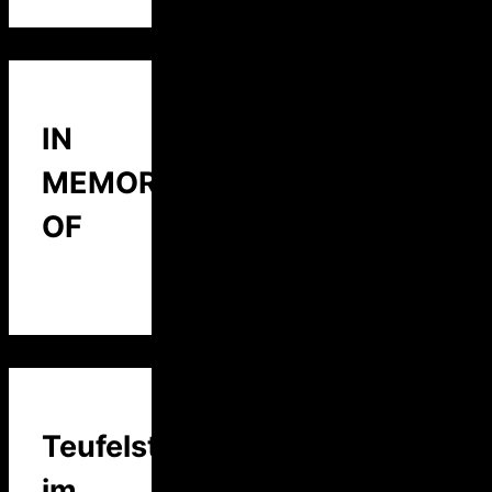
IN
MEMORY
OF
Teufelstalk
im