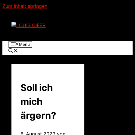
Zum Inhalt springen
Menü
Soll ich
mich
ärgern?
6. August 2023
von