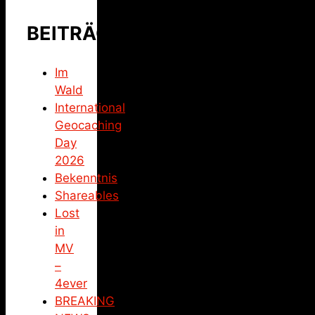
BEITRÄGE
Im
Wald
International
Geocaching
Day
2026
Bekenntnis
Shareables
Lost
in
MV
–
4ever
BREAKING