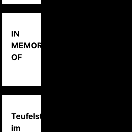
IN
MEMORY
OF
Teufelstalk
im