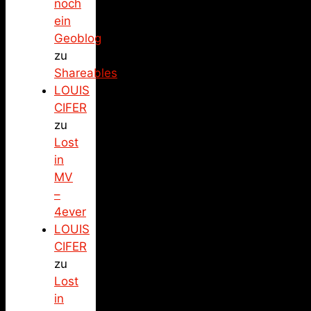
noch
ein
Geoblog
zu
Shareables
LOUIS
CIFER
zu
Lost
in
MV
–
4ever
LOUIS
CIFER
zu
Lost
in