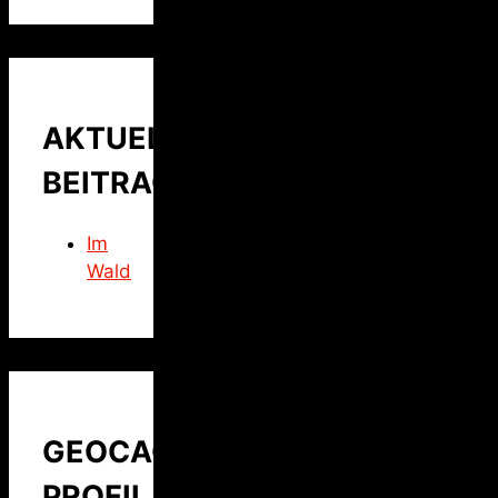
AKTUELLER
BEITRAG
Im
Wald
GEOCACHING
PROFIL