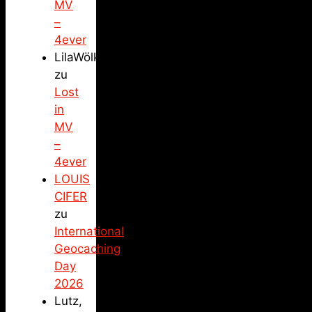
MV
–
4ever
LilaWölkchen
zu
Lost
in
MV
–
4ever
LOUIS
CIFER
zu
International
Geocaching
Day
2026
Lutz,