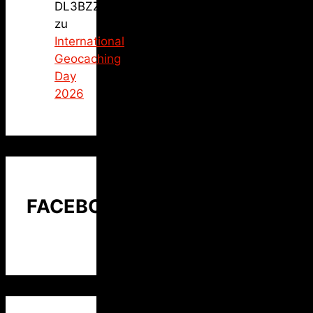
DL3BZZ
zu
International
Geocaching
Day
2026
FACEBOOK