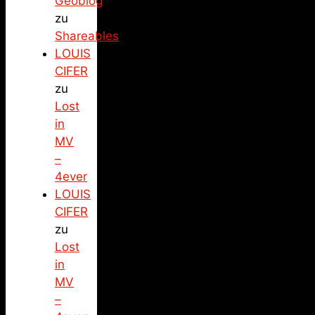
Geoblog
zu
Shareables
LOUIS
CIFER
zu
Lost
in
MV
–
4ever
LOUIS
CIFER
zu
Lost
in
MV
–