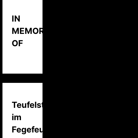
IN
MEMORY
OF
Teufelstalk
im
Fegefeuer