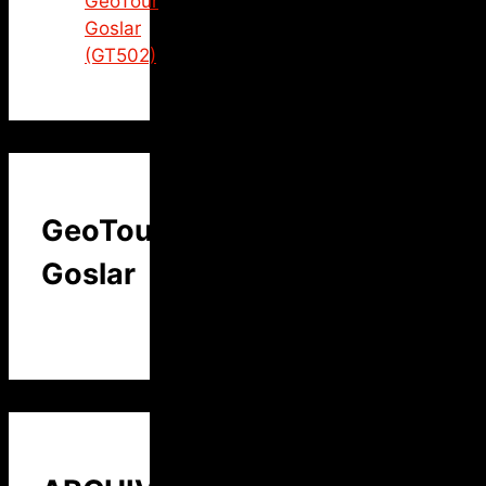
GeoTour
Goslar
(GT502)
GeoTour
Goslar