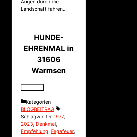
Augen durch die
Landschaft fahren…
HUNDE-
EHRENMAL in
31606
Warmsen
Kategorien
BLOGBEITRAG
Schlagwörter
1977
,
2023
,
Denkmal
,
Empfehlung
,
Fegefeuer
,