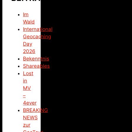
Im
Wald
International
Geocaching
Day
2026
Bekenntnis
Shareables
Lost
in
MV
–
4ever
BREAKING
NEWS
zur