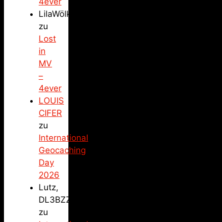
4ever
LilaWölkchen
zu
Lost
in
MV
–
4ever
LOUIS
CIFER
zu
International
Geocaching
Day
2026
Lutz,
DL3BZZ
zu