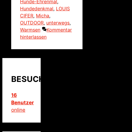
Hunde-Ehrenmal
,
Hundedenkmal
,
LOUIS
CIFER
,
Micha
,
OUTDOOR
,
unterwegs
,
Warmsen
Kommentar
hinterlassen
BESUCHER
16
Benutzer
online