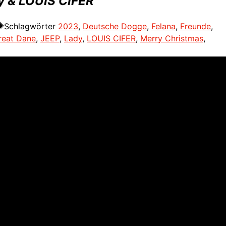
y & LOUIS CIFER
Schlagwörter
2023
,
Deutsche Dogge
,
Felana
,
Freunde
,
reat Dane
,
JEEP
,
Lady
,
LOUIS CIFER
,
Merry Christmas
,