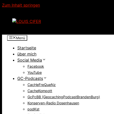
Zum Inhalt springen
Menü
Startseite
über mich
Social Media
Facebook
YouTube
GC-Podcasts
CacHeFreQueNz
CacheKompott
GcPcBB (GeocachingPodcastBrandenBurg)
Konserven-Radio Dosenhausen
podKst