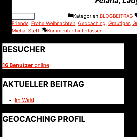
Felana, Lad
Kategorien
BLOGBEITRAG
Friends
,
Frohe Weihnachten
,
Geocaching
,
Grautiger
,
G
Micha
,
Steffi
Kommentar hinterlassen
BESUCHER
16 Benutzer
online
AKTUELLER BEITRAG
Im Wald
GEOCACHING PROFIL