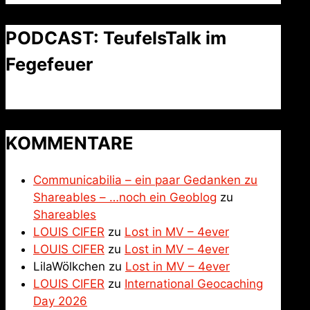
PODCAST: TeufelsTalk im
Fegefeuer
KOMMENTARE
Communicabilia – ein paar Gedanken zu
Shareables – …noch ein Geoblog
zu
Shareables
LOUIS CIFER
zu
Lost in MV – 4ever
LOUIS CIFER
zu
Lost in MV – 4ever
LilaWölkchen
zu
Lost in MV – 4ever
LOUIS CIFER
zu
International Geocaching
Day 2026