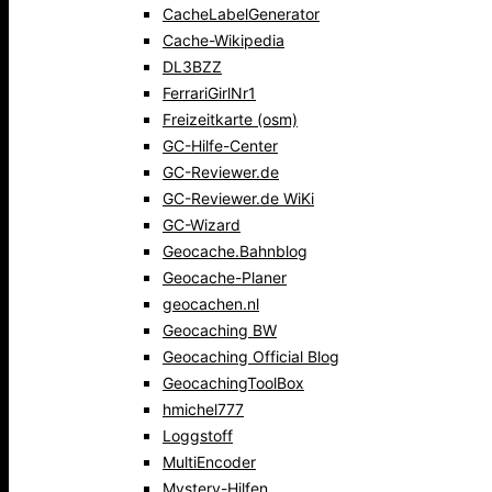
CacheLabelGenerator
Cache-Wikipedia
DL3BZZ
FerrariGirlNr1
Freizeitkarte (osm)
GC-Hilfe-Center
GC-Reviewer.de
GC-Reviewer.de WiKi
GC-Wizard
Geocache.Bahnblog
Geocache-Planer
geocachen.nl
Geocaching BW
Geocaching Official Blog
GeocachingToolBox
hmichel777
Loggstoff
MultiEncoder
Mystery-Hilfen