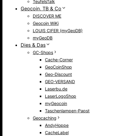
TeufelsTalk
Geocoin, TB & Co
DISCOVER ME
Geocoin WiKi
LOUIS CIFER (myGeoDB)
myGeoDB
Dies & Das
GC-Shops
Cache-Corner
GeoCoinShop
Geo-Discount
GEO-VERSAND
Laserbu.de
LaserLogoShop
myGeocoin
Taschenlampen-Papst
Geocaching
AndyHoppe
CacheLabel