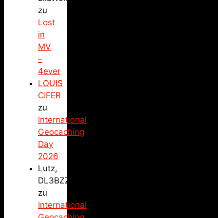
zu
Lost
in
MV
–
4ever
LOUIS
CIFER
zu
International
Geocaching
Day
2026
Lutz,
DL3BZZ
zu
International
Geocaching