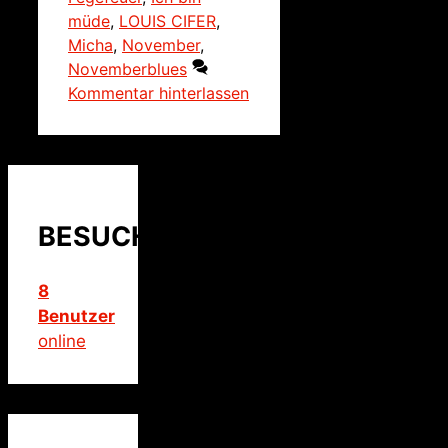
müde
,
LOUIS CIFER
,
Micha
,
November
,
Novemberblues
Kommentar hinterlassen
BESUCHER
8
Benutzer
online