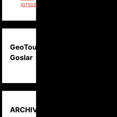
(GT502)
GeoTour
Goslar
ARCHIV