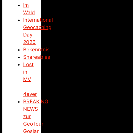
Im
Wald
International
Geocaching
Day
2026
Bekenntnis
Shareables
Lost
in
MV
–
4ever
BREAKING
NEWS
zur
GeoTour
Goslar