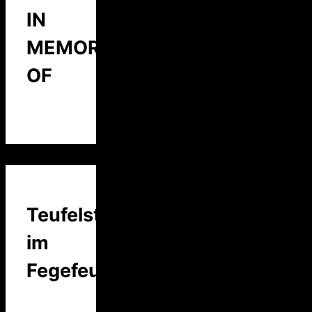
IN
MEMORY
OF
Teufelstalk
im
Fegefeuer