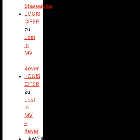
Shareables
LOUIS
CIFER
zu
Lost
in
MV
–
4ever
LOUIS
CIFER
zu
Lost
in
MV
–
4ever
LilaWölkchen