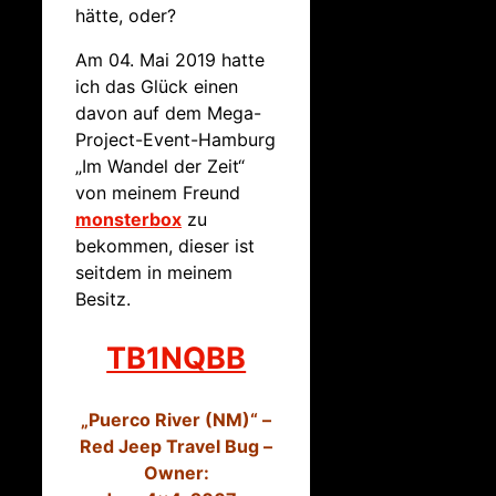
hätte, oder?
Am 04. Mai 2019 hatte
ich das Glück einen
davon auf dem Mega-
Project-Event-Hamburg
„Im Wandel der Zeit“
von meinem Freund
monsterbox
zu
bekommen, dieser ist
seitdem in meinem
Besitz.
TB1NQBB
„Puerco River (NM)“ –
Red Jeep Travel Bug –
Owner: