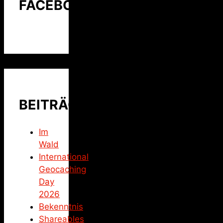
FACEBOOK
BEITRÄGE
Im
Wald
International
Geocaching
Day
2026
Bekenntnis
Shareables