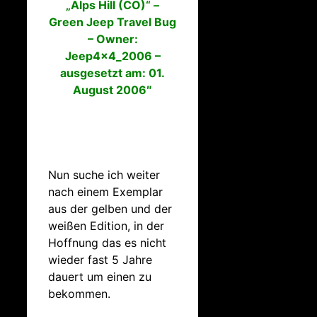
„Alps Hill (CO)“ –
Green Jeep Travel Bug
– Owner:
Jeep4x4_2006 –
ausgesetzt am: 01.
August 2006″
Nun suche ich weiter
nach einem Exemplar
aus der gelben und der
weißen Edition, in der
Hoffnung das es nicht
wieder fast 5 Jahre
dauert um einen zu
bekommen.