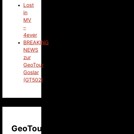
Lost
in
MV
–
4ever
BREAKING
NEWS
zur
GeoTour
Goslar
(GT502)
GeoTour