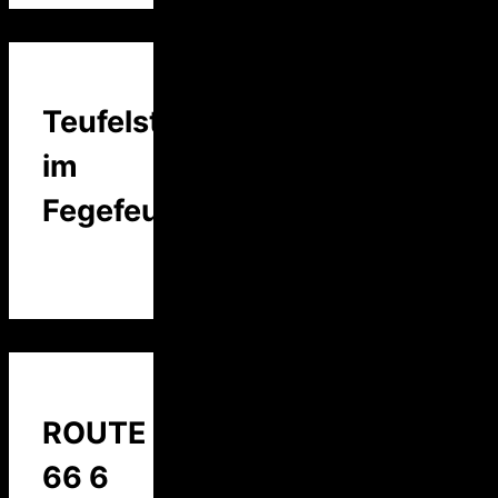
Teufelstalk
im
Fegefeuer
ROUTE
66 6