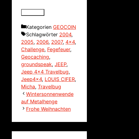
Kategorien
GEOCOIN
Schlagwörter
2004
,
2005
,
2006
,
2007
,
4x4
,
Challenge
,
Fegefeuer
,
Geocaching
,
groundspeak
,
JEEP
,
Jeep 4x4 Travelbug
,
Jeep4x4
,
LOUIS CIFER
,
Micha
,
Travelbug
Wintersonnenwende
auf Metalhenge
Frohe Weihnachten