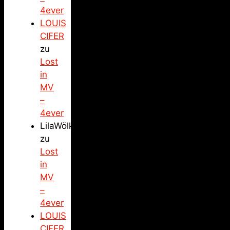
4ever
LOUIS
CIFER
zu
Lost
in
MV
–
4ever
LilaWölkchen
zu
Lost
in
MV
–
4ever
LOUIS
CIFER