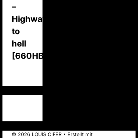
–
Highway
to
hell
[660HBC]
© 2026 LOUIS CIFER
• Erstellt mit