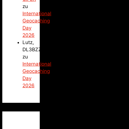
zu
International
Geocaching
Day
2026
Lutz,
DL3BZZ
zu
International
Geocaching
Day
2026