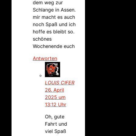
dem weg zur
Schlange in Assen.
mir macht es auch
noch Spaß und ich
hoffe es bleibt so.
schönes
Wochenende euch
Antworten
LOUIS CIFER
26. April
2025 um
13:12 Uhr
Oh, gute
Fahrt und
viel Spaß