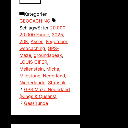
Kategorien
GEOCACHING
Schlagwörter
20.000
,
20.000 Funde
,
2025
,
20K
,
Assen
,
Fegefeuer
,
Geocaching
,
GPS-
Maze
,
groundspeak
,
LOUIS CIFER
,
Meilenstein
,
Micha
,
Milestone
,
Nederland
,
Niederlande
,
Statistik
GPS Maze Nederland
(Kings & Queens)
Gassirunde