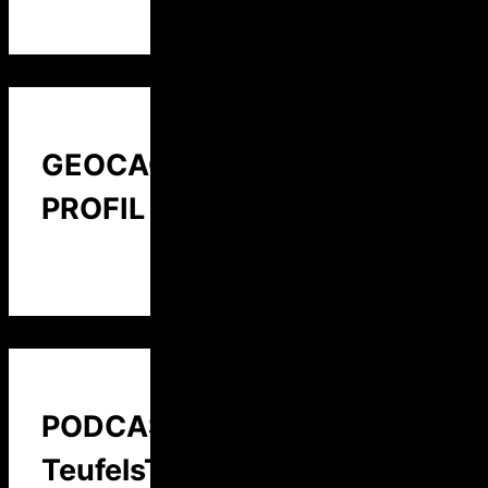
GEOCACHING
PROFIL
PODCAST:
TeufelsTalk