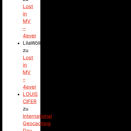
Lost
in
MV
–
4ever
LilaWölkchen
zu
Lost
in
MV
–
4ever
LOUIS
CIFER
zu
International
Geocaching
Day