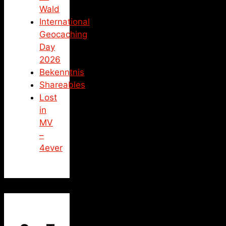
Wald
International
Geocaching
Day
2026
Bekenntnis
Shareables
Lost
in
MV
–
4ever