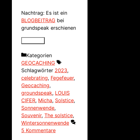
Nachtrag: Es ist ein
BLOGBEITRAG
bei
grundspeak erschienen
Kategorien
GEOCACHING
Schlagwörter
2023
,
celebrating
,
Fegefeuer
,
Geocaching
,
groundspeak
,
LOUIS
CIFER
,
Micha
,
Solstice
,
Sonnenwende
,
Souvenir
,
The solstice
,
Wintersonnenwende
5 Kommentare