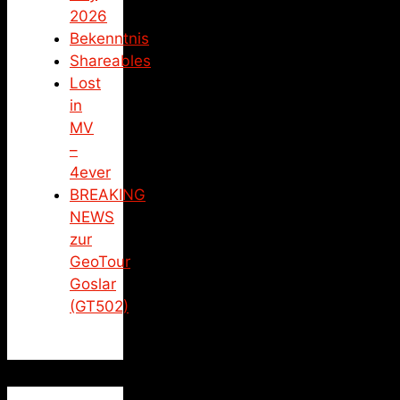
2026
Bekenntnis
Shareables
Lost
in
MV
–
4ever
BREAKING
NEWS
zur
GeoTour
Goslar
(GT502)