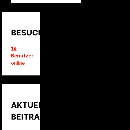
BESUCHER
19
Benutzer
online
AKTUELLER
BEITRAG