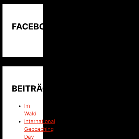
FACEBOOK
BEITRÄGE
Im
Wald
International
Geocaching
Day