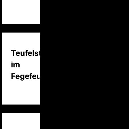
Teufelstalk
im
Fegefeuer