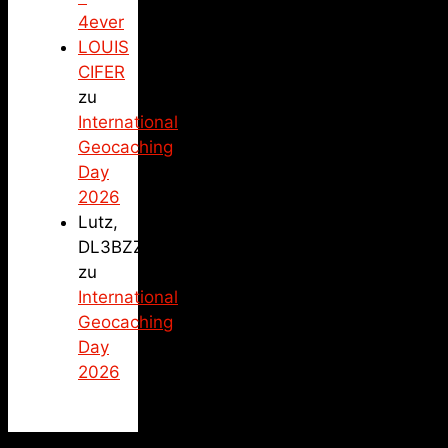
4ever
LOUIS
CIFER
zu
International
Geocaching
Day
2026
Lutz,
DL3BZZ
zu
International
Geocaching
Day
2026