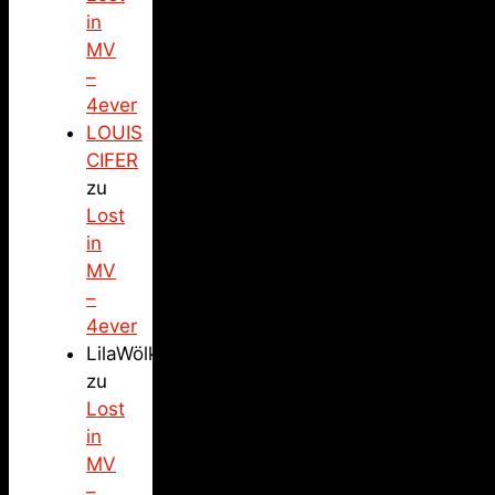
in
MV
–
4ever
LOUIS
CIFER
zu
Lost
in
MV
–
4ever
LilaWölkchen
zu
Lost
in
MV
–