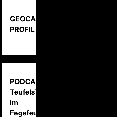
GEOCACHING
PROFIL
PODCAST:
TeufelsTalk
im
Fegefeuer