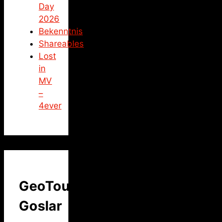
Day
2026
Bekenntnis
Shareables
Lost
in
MV
–
4ever
GeoTour
Goslar