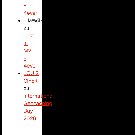
–
4ever
LilaWölkchen
zu
Lost
in
MV
–
4ever
LOUIS
CIFER
zu
International
Geocaching
Day
2026