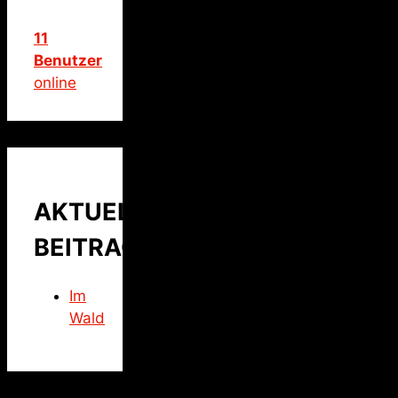
11
Benutzer
online
AKTUELLER
BEITRAG
Im
Wald