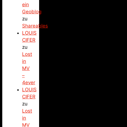
ein
Geoblog
zu
Shareables
LOUIS
CIFER
zu
Lost
in
MV
–
4ever
LOUIS
CIFER
zu
Lost
in
MV