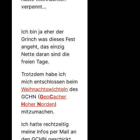
verpennt…
Ich bin ja eher der
Grinch was dieses Fest
angeht, das einzig
Nette daran sind die
freien Tage.
Trotzdem habe ich
mich entschlossen beim
Weihnachtswichteln
des
GCHN (
G
eo
C
acher
H
oher
N
orden
)
mitzumachen.
Ich hatte rechtzeitig
meine Infos per Mail an
den GCHN geschickt.