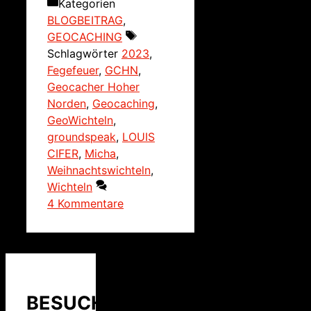
Kategorien
BLOGBEITRAG
,
GEOCACHING
Schlagwörter
2023
,
Fegefeuer
,
GCHN
,
Geocacher Hoher
Norden
,
Geocaching
,
GeoWichteln
,
groundspeak
,
LOUIS
CIFER
,
Micha
,
Weihnachtswichteln
,
Wichteln
4 Kommentare
BESUCHER