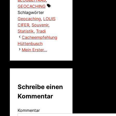
GEOCACHING
Schlagwörter
Geocaching
,
LOUIS
CIFER
,
Souvenir
,
Statistik
,
Tradi
Cacheempfehlung
Hüttenbusch
Mein Erster…
Schreibe einen
Kommentar
Kommentar