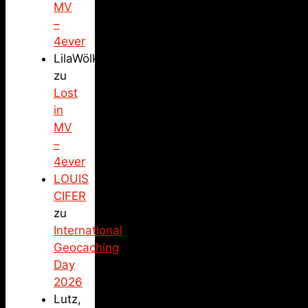
MV
–
4ever
LilaWölkchen
zu
Lost
in
MV
–
4ever
LOUIS
CIFER
zu
International
Geocaching
Day
2026
Lutz,