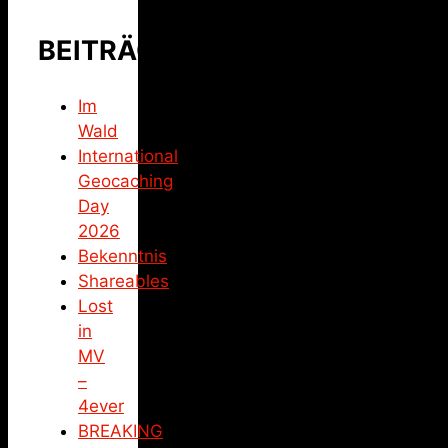
BEITRÄGE
Im
Wald
International
Geocaching
Day
2026
Bekenntnis
Shareables
Lost
in
MV
–
4ever
BREAKING