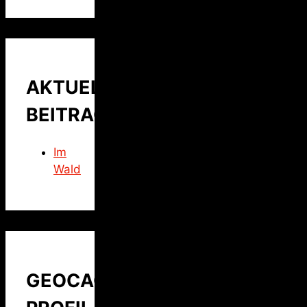
AKTUELLER
BEITRAG
Im
Wald
GEOCACHING