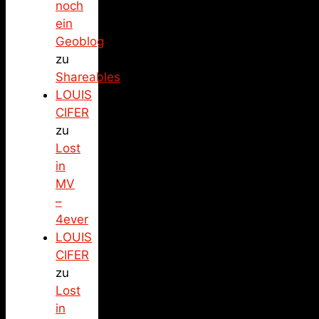
noch
ein
Geoblog
zu
Shareables
LOUIS
CIFER
zu
Lost
in
MV
–
4ever
LOUIS
CIFER
zu
Lost
in