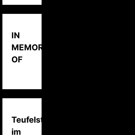
IN
MEMORY
OF
Teufelstalk
im