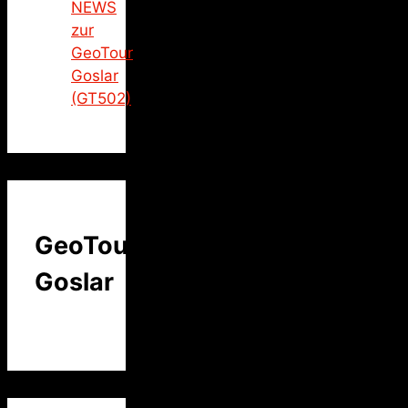
NEWS
zur
GeoTour
Goslar
(GT502)
GeoTour
Goslar