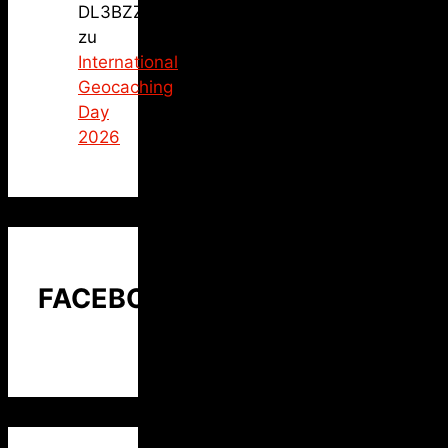
DL3BZZ
zu
International
Geocaching
Day
2026
FACEBOOK