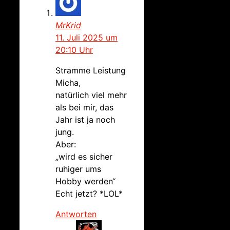
MrKrid
11. Juli 2025 um
20:10 Uhr
Stramme Leistung
Micha,
natürlich viel mehr
als bei mir, das
Jahr ist ja noch
jung.
Aber:
„wird es sicher
ruhiger ums
Hobby werden“
Echt jetzt? *LOL*
Antworten