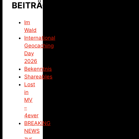
BEITRÄGE
Im
Wald
International
Geocaching
Day
2026
Bekenntnis
Shareables
Lost
in
MV
–
4ever
BREAKING
NEWS
zur