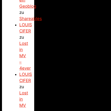
Geoblog
zu
Shareables
LOUIS
CIFER
zu
Lost
in
MV
–
4ever
LOUIS
CIFER
zu
Lost
in
MV