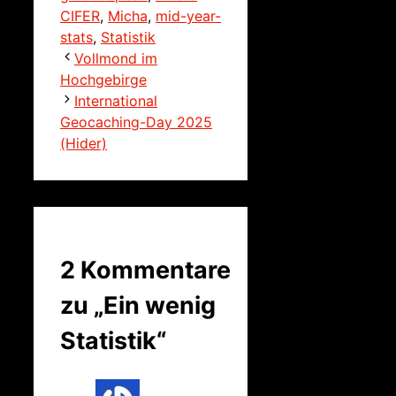
CIFER
,
Micha
,
mid-year-
stats
,
Statistik
Vollmond im
Hochgebirge
International
Geocaching-Day 2025
(Hider)
2 Kommentare
zu „Ein wenig
Statistik“