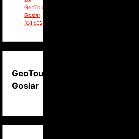
GeoTour
Goslar
(GT502)
GeoTour
Goslar