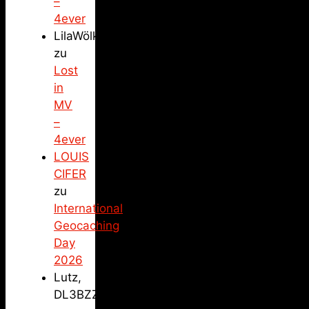
–
4ever
LilaWölkchen
zu
Lost
in
MV
–
4ever
LOUIS
CIFER
zu
International
Geocaching
Day
2026
Lutz,
DL3BZZ