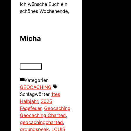
Ich wünsche Euch ein
schönes Wochenende,
Micha
Kategorien
GEOCACHING
Schlagwörter
1tes
Halbjahr
,
2025
,
Fegefeuer
,
Geocaching
,
Geocaching Charted
,
geocachingcharted
,
groundspeak
,
LOUIS