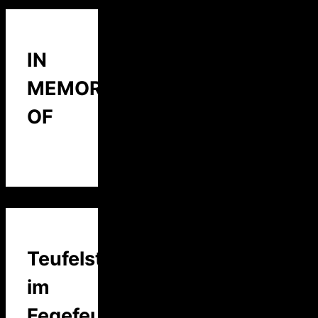
IN
MEMORY
OF
Teufelstalk
im
Fegefeuer