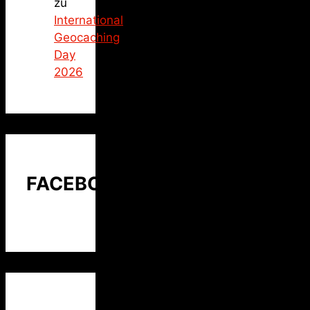
zu
International
Geocaching
Day
2026
FACEBOOK