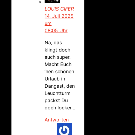
LOUIS CIFER
14. Juli 2025
um
08:05 Uhr
Na, das
klingt doch
auch super.
Macht Euch
’nen schönen
Urlaub in
Dangast, den
Leuchtturm
packst Du
doch locker…
Antworten