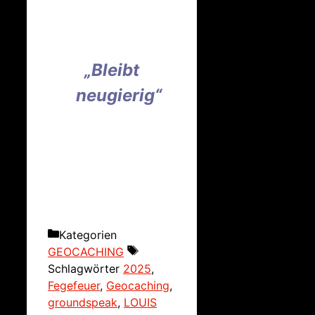
„Bleibt
neugierig“
Kategorien
GEOCACHING
Schlagwörter
2025
,
Fegefeuer
,
Geocaching
,
groundspeak
,
LOUIS