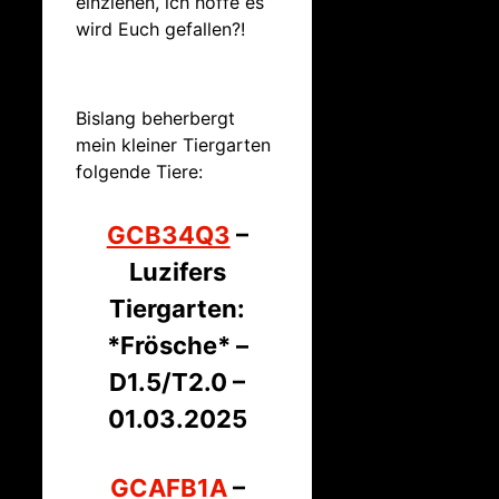
einziehen, ich hoffe es
wird Euch gefallen?!
Bislang beherbergt
mein kleiner Tiergarten
folgende Tiere:
GCB34Q3
–
Luzifers
Tiergarten:
*Frösche* –
D1.5/T2.0 –
01.03.2025
GCAFB1A
–