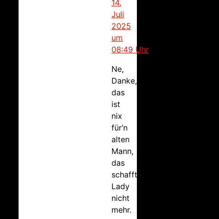
14.
Juli
2025
um
08:49 Uhr
Ne,
Danke,
das
ist
nix
für’n
alten
Mann,
das
schafft
Lady
nicht
mehr.