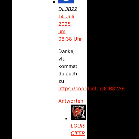
DL3BZZ
14. Juli
2025
um
08:38 Uhr
Danke,
vlt.
kommst
du auch
zu
https://coord.info/GCB82A9
Antworten
LOUIS
CIFER