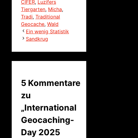
CIFER
,
Luzifers
Tiergarten
,
Micha
,
Tradi
,
Traditional
Geocache
,
Wald
Ein wenig Statistik
Sandkrug
5 Kommentare
zu
„International
Geocaching-
Day 2025