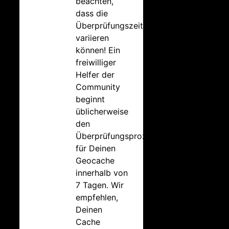
beachten,
dass die
Überprüfungszeiten
variieren
können! Ein
freiwilliger
Helfer der
Community
beginnt
üblicherweise
den
Überprüfungsprozess
für Deinen
Geocache
innerhalb von
7 Tagen. Wir
empfehlen,
Deinen
Cache