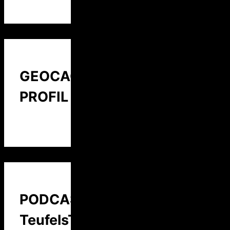
GEOCACHING
PROFIL
PODCAST:
TeufelsTalk