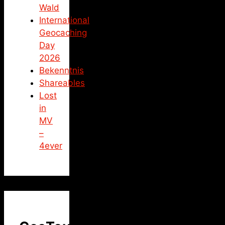
Wald
International
Geocaching
Day
2026
Bekenntnis
Shareables
Lost
in
MV
–
4ever