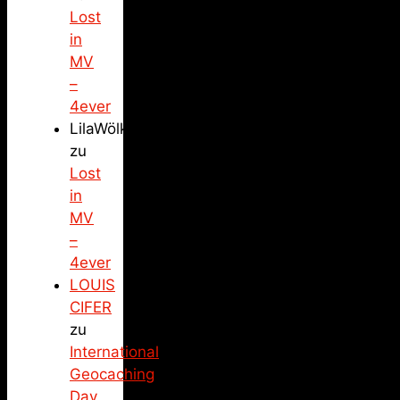
Lost
in
MV
–
4ever
LilaWölkchen
zu
Lost
in
MV
–
4ever
LOUIS
CIFER
zu
International
Geocaching
Day