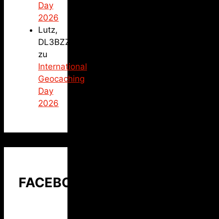
Day
2026
Lutz,
DL3BZZ
zu
International
Geocaching
Day
2026
FACEBOOK