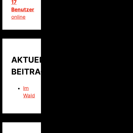
17
Benutzer
online
AKTUELLER
BEITRAG
Im
Wald