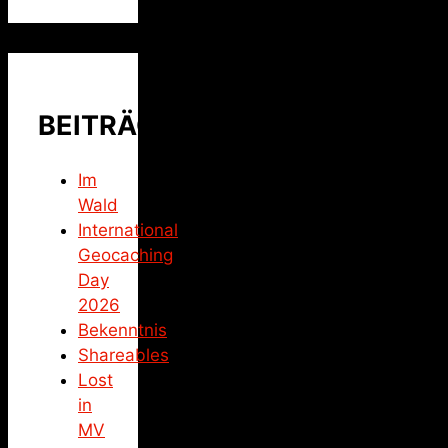
BEITRÄGE
Im
Wald
International
Geocaching
Day
2026
Bekenntnis
Shareables
Lost
in
MV