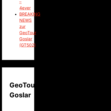
–
4ever
BREAKING
NEWS
zur
GeoTour
Goslar
(GT502)
GeoTour
Goslar