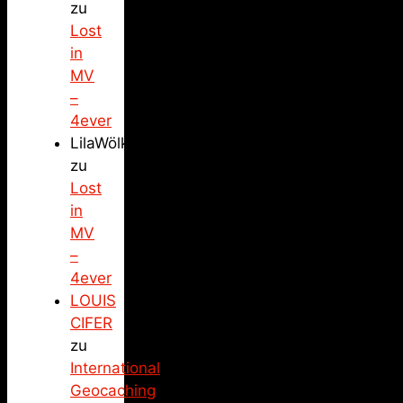
zu
Lost
in
MV
–
4ever
LilaWölkchen
zu
Lost
in
MV
–
4ever
LOUIS
CIFER
zu
International
Geocaching