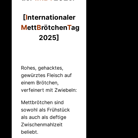
[
I
nternationaler
M
ett
B
rötchen
T
ag
2025]
Rohes, gehacktes,
gewürztes Fleisch auf
einem Brötchen,
verfeinert mit Zwiebeln:
Mettbrötchen sind
sowohl als Frühstück
als auch als deftige
Zwischenmahlzeit
beliebt.