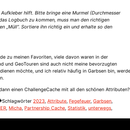
ufkleber hilft. Bitte bringe eine Murmel (Durchmesser
 das Logbuch zu kommen, muss man den richtigen
 „Müll“. Sortiere ihn richtig ein und erhalte so den
e zu meinen Favoriten, viele davon waren in der
and und GeoTouren sind auch nicht meine bevorzugten
rdienen möchte, und ich relativ häufig in Garbsen bin, werd
n.
 dann einen ChallengeCache mit all den schönen Attributen?
Schlagwörter
2023
,
Attribute
,
Fegefeuer
,
Garbsen
,
FER
,
Micha
,
Partnership Cache
,
Statistik
,
unterwegs
,