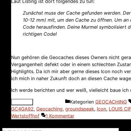
Laut Listing ist dort folgendes zu tun:
Zunächst muss der Cache gefunden werden. Der A
10-12 mm) mit, um den Cache zu öffnen. Um an
Code herausfinden. Deine Murmel symbolisiert den
richtigen Code!
Nun gehören die Geocaches dieses Owners nicht gerad
Vergangenheit defekt oder in einem schlechten Zust
Highlights. Da ich mir aber gerne dieses Icon noch ve
ich mich in naher Zukunft doch an diesen Cache wage
Ich werde berichten und wer weiß, vielleicht baue ich
Kategorien
GEOCACHING
GC4GA92
,
Geocaching
,
groundspeak
,
Icon
,
LOUIS CI
Wertstoffhof
1 Kommentar