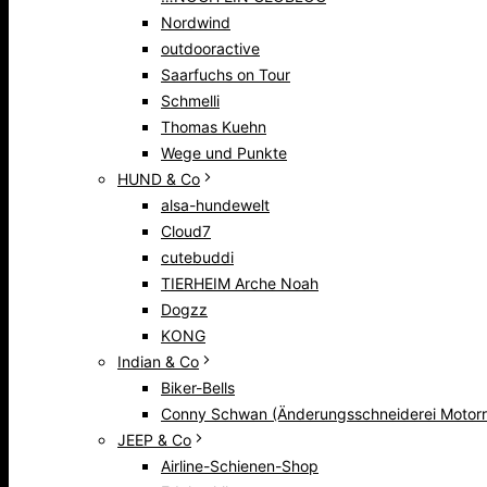
Nordwind
outdooractive
Saarfuchs on Tour
Schmelli
Thomas Kuehn
Wege und Punkte
HUND & Co
alsa-hundewelt
Cloud7
cutebuddi
TIERHEIM Arche Noah
Dogzz
KONG
Indian & Co
Biker-Bells
Conny Schwan (Änderungsschneiderei Motorr
JEEP & Co
Airline-Schienen-Shop