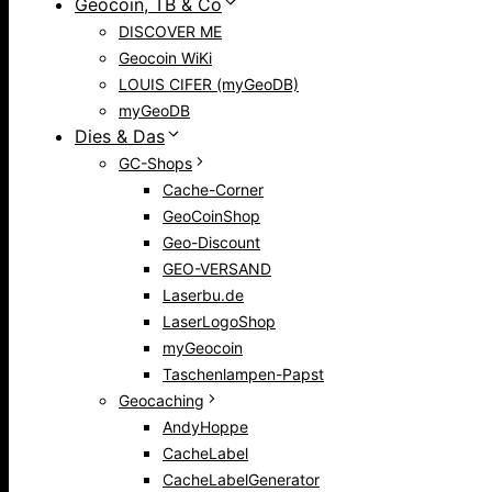
Geocoin, TB & Co
DISCOVER ME
Geocoin WiKi
LOUIS CIFER (myGeoDB)
myGeoDB
Dies & Das
GC-Shops
Cache-Corner
GeoCoinShop
Geo-Discount
GEO-VERSAND
Laserbu.de
LaserLogoShop
myGeocoin
Taschenlampen-Papst
Geocaching
AndyHoppe
CacheLabel
CacheLabelGenerator