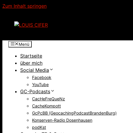
Zum Inhalt springen
Menü
Startseite
über mich
Social Media
Facebook
YouTube
GC-Podcasts
CacHeFreQueNz
CacheKompott
GcPcBB (GeocachingPodcastBrandenBurg)
Konserven-Radio Dosenhausen
podKst