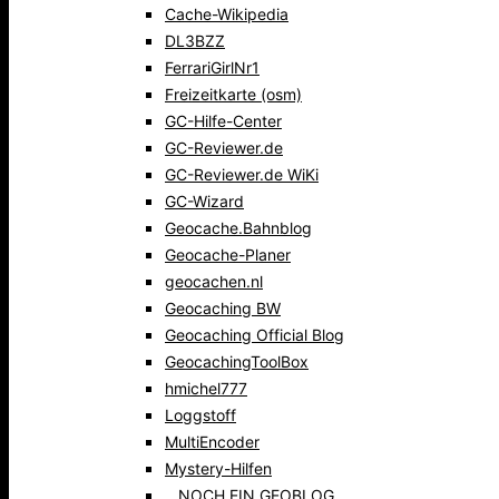
Cache-Wikipedia
DL3BZZ
FerrariGirlNr1
Freizeitkarte (osm)
GC-Hilfe-Center
GC-Reviewer.de
GC-Reviewer.de WiKi
GC-Wizard
Geocache.Bahnblog
Geocache-Planer
geocachen.nl
Geocaching BW
Geocaching Official Blog
GeocachingToolBox
hmichel777
Loggstoff
MultiEncoder
Mystery-Hilfen
…NOCH EIN GEOBLOG