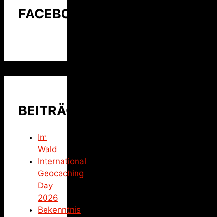
FACEBOOK
BEITRÄGE
Im
Wald
International
Geocaching
Day
2026
Bekenntnis