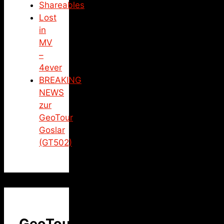
Shareables
Lost
in
MV
–
4ever
BREAKING
NEWS
zur
GeoTour
Goslar
(GT502)
GeoTour