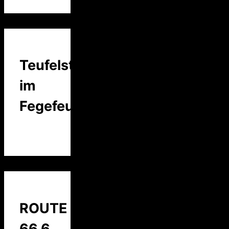
Teufelstalk
im
Fegefeuer
ROUTE
66 6