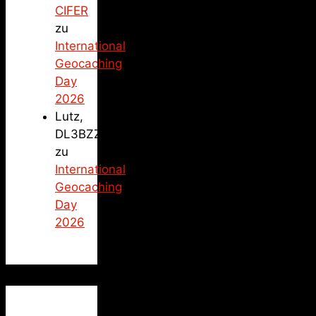
CIFER
zu
International
Geocaching
Day
2026
Lutz,
DL3BZZ
zu
International
Geocaching
Day
2026