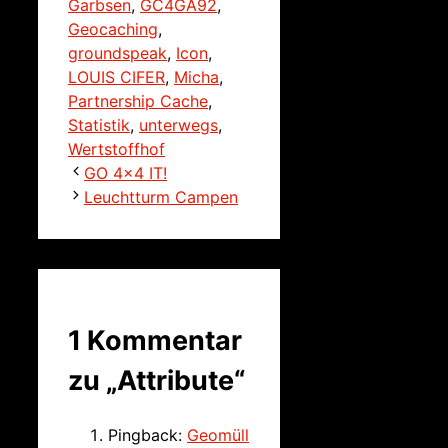
Garbsen
,
GC4GA92
,
Geocaching
,
groundspeak
,
Icon
,
LOUIS CIFER
,
Micha
,
Partnership Cache
,
Statistik
,
unterwegs
,
Wertstoffhof
GO 4×4 IT!
Leuchtturm Campen
1 Kommentar
zu „Attribute“
Pingback:
Geomüll