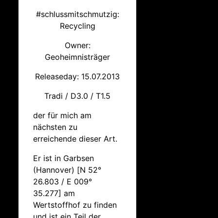
#schlussmitschmutzig:
Recycling
Owner:
Geoheimnisträger
Releaseday: 15.07.2013
Tradi / D3.0 / T1.5
der für mich am
nächsten zu
erreichende dieser Art.
Er ist in Garbsen
(Hannover) [
N 52°
26.803 / E 009°
35.277]
am
Wertstoffhof zu finden
und ist ein Teil der