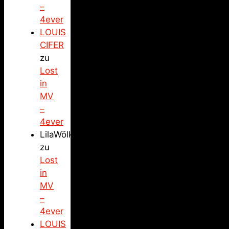
–
4ever
LOUIS
CIFER
zu
Lost
in
MV
–
4ever
LilaWölkchen
zu
Lost
in
MV
–
4ever
LOUIS