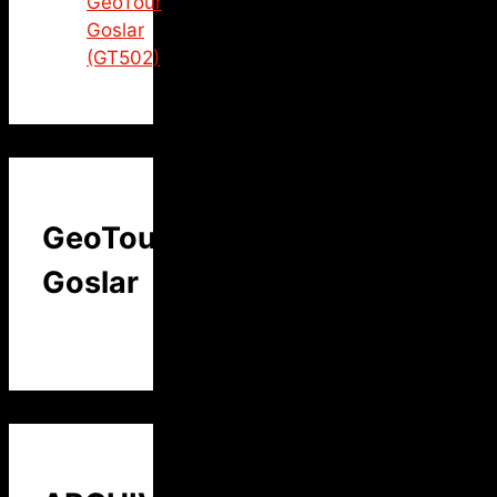
GeoTour
Goslar
(GT502)
GeoTour
Goslar