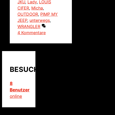
JKU
,
Lady
,
LOUIS
CIFER
,
Micha
,
OUTDOOR
,
PIMP MY
JEEP
,
unterwegs
,
WRANGLER
4 Kommentare
BESUCHER
8
Benutzer
online