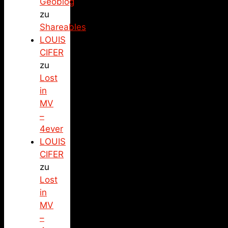
Geoblog
zu
Shareables
LOUIS
CIFER
zu
Lost
in
MV
–
4ever
LOUIS
CIFER
zu
Lost
in
MV
–