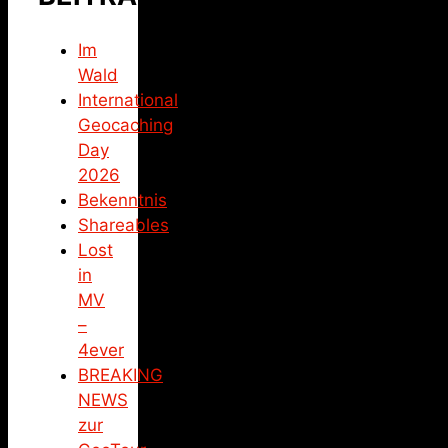
Im
Wald
International
Geocaching
Day
2026
Bekenntnis
Shareables
Lost
in
MV
–
4ever
BREAKING
NEWS
zur