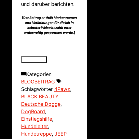
und darüber berichten.
[Der
Beitrag enthält Markennamen
und Verlinkungen für die ich in
keinster Weise bezahlt oder
anderweitig gesponsert werde.
]
Kategorien
BLOGBEITRAG
Schlagwörter
4Pawz
,
BLACK BEAUTY
,
Deutsche Dogge
,
DogBoard
,
Einstiegshilfe
,
Hundeleiter
,
Hundetreppe
,
JEEP
,