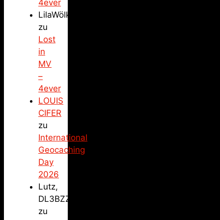
4ever
LilaWölkchen
zu
Lost
in
MV
–
4ever
LOUIS
CIFER
zu
International
Geocaching
Day
2026
Lutz,
DL3BZZ
zu