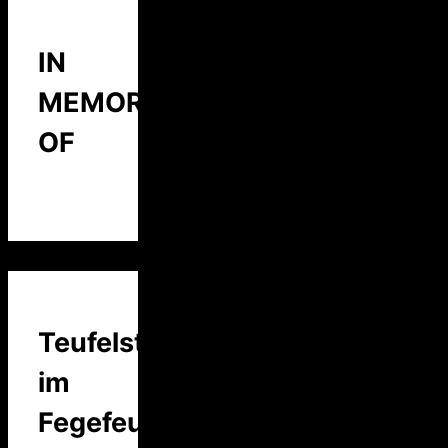
IN
MEMORY
OF
Teufelstalk
im
Fegefeuer