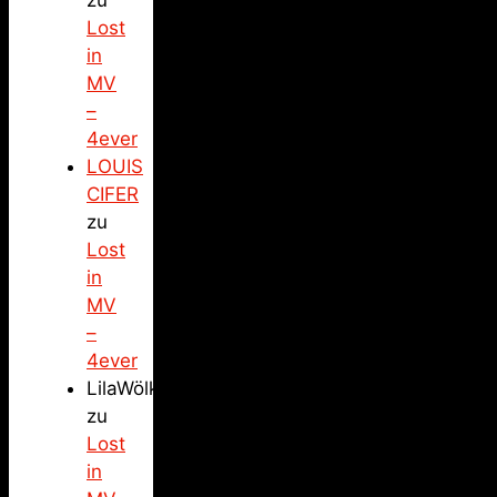
Lost
in
MV
–
4ever
LOUIS
CIFER
zu
Lost
in
MV
–
4ever
LilaWölkchen
zu
Lost
in