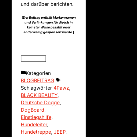
und darüber berichten.
[Der
Beitrag enthält Markennamen
und Verlinkungen für die ich in
keinster Weise bezahlt oder
anderweitig gesponsert werde.
]
Kategorien
BLOGBEITRAG
Schlagwörter
4Pawz
,
BLACK BEAUTY
,
Deutsche Dogge
,
DogBoard
,
Einstiegshilfe
,
Hundeleiter
,
Hundetreppe
,
JEEP
,