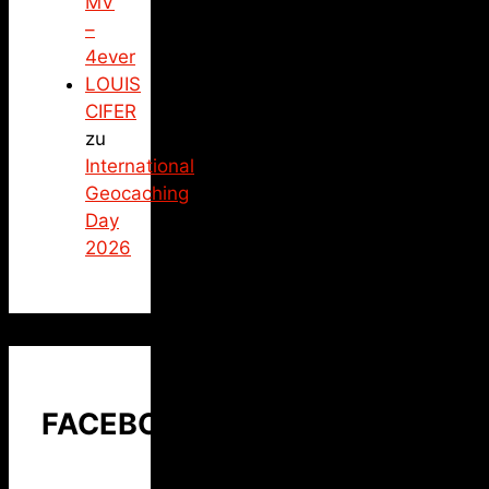
MV
–
4ever
LOUIS
CIFER
zu
International
Geocaching
Day
2026
FACEBOOK