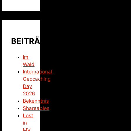
BEITRÄGE
Im
Wald
International
Geocaching
Day
2026
Bekenntnis
Shareables
Lost
in
MV