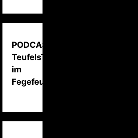
PODCAST:
TeufelsTalk
im
Fegefeuer