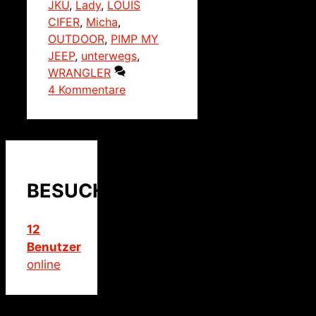
JKU
,
Lady
,
LOUIS
CIFER
,
Micha
,
OUTDOOR
,
PIMP MY
JEEP
,
unterwegs
,
WRANGLER
4 Kommentare
BESUCHER
12
Benutzer
online