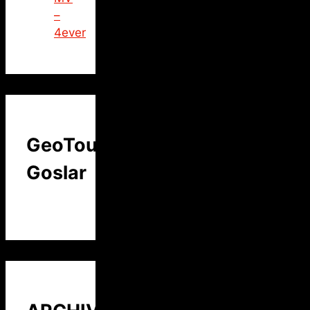
–
4ever
GeoTour
Goslar