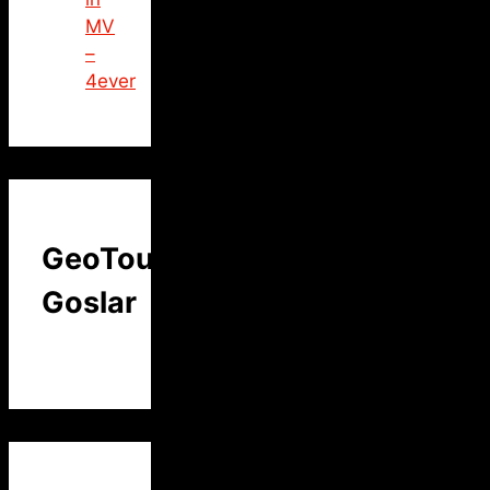
MV
–
4ever
GeoTour
Goslar