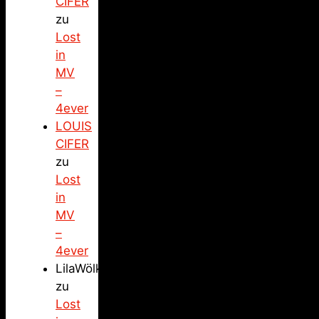
CIFER
zu
Lost
in
MV
–
4ever
LOUIS
CIFER
zu
Lost
in
MV
–
4ever
LilaWölkchen
zu
Lost