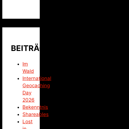
BEITRÄGE
Im
Wald
International
Geocaching
Day
2026
Bekenntnis
Shareables
Lost
in