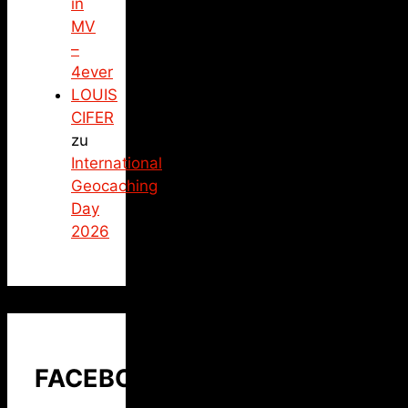
in
MV
–
4ever
LOUIS
CIFER
zu
International
Geocaching
Day
2026
FACEBOOK