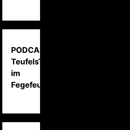
PODCAST:
TeufelsTalk
im
Fegefeuer