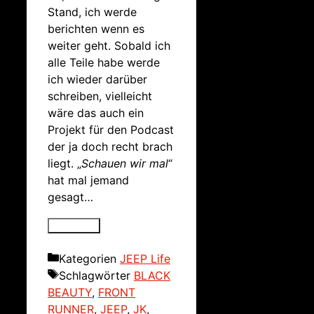
Stand, ich werde
berichten wenn es
weiter geht. Sobald ich
alle Teile habe werde
ich wieder darüber
schreiben, vielleicht
wäre das auch ein
Projekt für den Podcast
der ja doch recht brach
liegt. „
Schauen wir mal
“
hat mal jemand
gesagt…
Kategorien
JEEP Life
Schlagwörter
BLACK
BEAUTY
,
FRONT
RUNNER
,
JEEP
,
JK
,