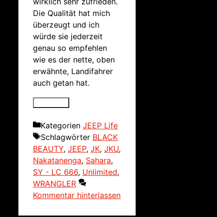
wirklich sehr zufrieden.
Die Qualität hat mich
überzeugt und ich
würde sie jederzeit
genau so empfehlen
wie es der nette, oben
erwähnte, Landifahrer
auch getan hat.
Kategorien
JEEP Life
Schlagwörter
BLACK
BEAUTY
,
JEEP
,
JK
,
JKU
,
Nakatanenga
,
Sahara
,
SY - LC 666
,
Unlimited
,
WRANGLER
Kommentar hinterlassen