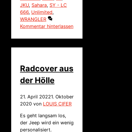
JKU
,
Sahara
,
SY - LC
666
,
Unlimited
,
WRANGLER
Kommentar hinterlassen
Radcover aus
der Hölle
21. April 2022
1. Oktober
2020
von
LOUIS CIFER
Es geht langsam los,
der Jeep wird ein wenig
personalisiert.