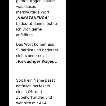
gerade fragen solltest
was dieses
merkwürdige Wort
„
NAKATANENGA
“
bedeutet dann möchte
ich Dich gerne
aufklären.
Das Wort kommt aus
Südafrika und bedeutet
nichts anderes als
„
Vierrädriger Wagen
„.
Solch ein Name passt
natürlich perfekt zu
einem Offroad
Zubehörhändler und
wer sich mit 4×4