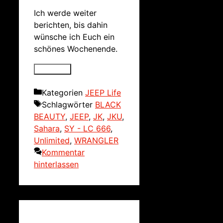
Ich werde weiter
berichten, bis dahin
wünsche ich Euch ein
schönes Wochenende.
Kategorien
JEEP Life
Schlagwörter
BLACK
BEAUTY
,
JEEP
,
JK
,
JKU
,
Sahara
,
SY - LC 666
,
Unlimited
,
WRANGLER
Kommentar
hinterlassen