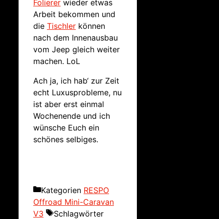
Folierer
wieder etwas
Arbeit bekommen und
die
Tischler
können
nach dem Innenausbau
vom Jeep gleich weiter
machen. LoL
Ach ja, ich hab‘ zur Zeit
echt Luxusprobleme, nu
ist aber erst einmal
Wochenende und ich
wünsche Euch ein
schönes selbiges.
Kategorien
RESPO
Offroad Mini-Caravan
V3
Schlagwörter