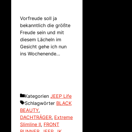
Vorfreude soll ja
bekanntlich die größte
Freude sein und mit
diesem Lächeln im
Gesicht gehe ich nun
ins Wochenende…
Kategorien
JEEP Life
Schlagwörter
BLACK
BEAUTY
,
DACHTRÄGER
,
Extreme
Slimline II
,
FRONT
RUNNER
,
JEEP
,
JK
,