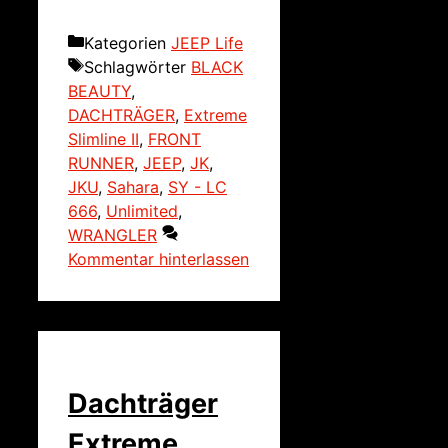
Kategorien
JEEP Life
Schlagwörter
BLACK
BEAUTY
,
DACHTRÄGER
,
Extreme
Slimline II
,
FRONT
RUNNER
,
JEEP
,
JK
,
JKU
,
Sahara
,
SY - LC
666
,
Unlimited
,
WRANGLER
Kommentar hinterlassen
Dachträger
Extreme