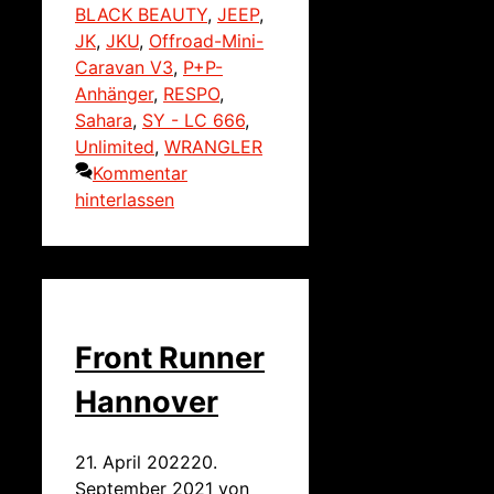
BLACK BEAUTY
,
JEEP
,
JK
,
JKU
,
Offroad-Mini-
Caravan V3
,
P+P-
Anhänger
,
RESPO
,
Sahara
,
SY - LC 666
,
Unlimited
,
WRANGLER
Kommentar
hinterlassen
Front Runner
Hannover
21. April 2022
20.
September 2021
von