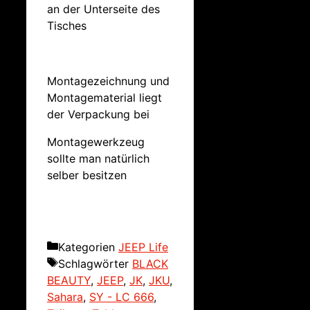
an der Unterseite des
Tisches
Montagezeichnung und
Montagematerial liegt
der Verpackung bei
Montagewerkzeug
sollte man natürlich
selber besitzen
Kategorien
JEEP Life
Schlagwörter
BLACK
BEAUTY
,
JEEP
,
JK
,
JKU
,
Sahara
,
SY - LC 666
,