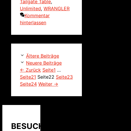
Tailgate Table
,
Unlimited
,
WRANGLER
Kommentar
hinterlassen
Ältere Beiträge
Neuere Beiträge
←
Zurück
Seite
1
…
Seite
21
Seite
22
Seite
23
Seite
24
Weiter
→
BESUCHER