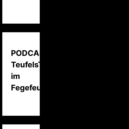
PODCAST:
TeufelsTalk
im
Fegefeuer