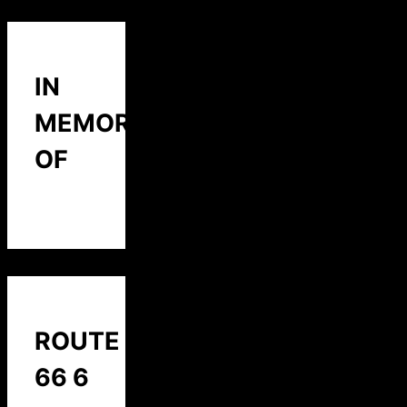
IN
MEMORY
OF
ROUTE
66 6