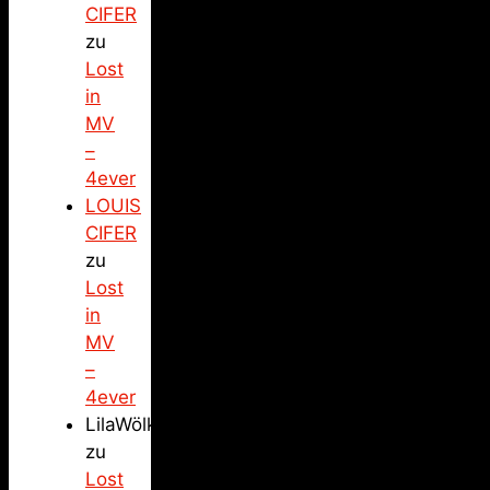
CIFER
zu
Lost
in
MV
–
4ever
LOUIS
CIFER
zu
Lost
in
MV
–
4ever
LilaWölkchen
zu
Lost