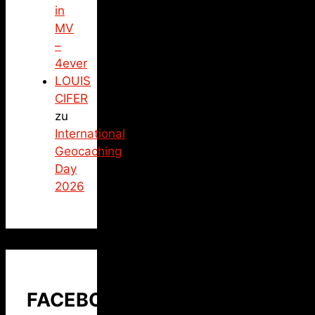
in
MV
–
4ever
LOUIS
CIFER
zu
International
Geocaching
Day
2026
FACEBOOK