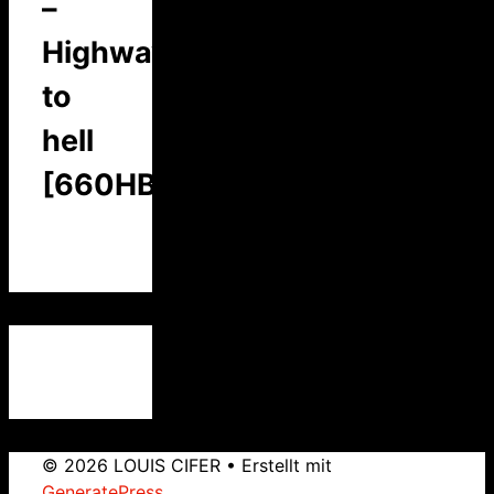
–
Highway
to
hell
[660HBC]
© 2026 LOUIS CIFER
• Erstellt mit
GeneratePress