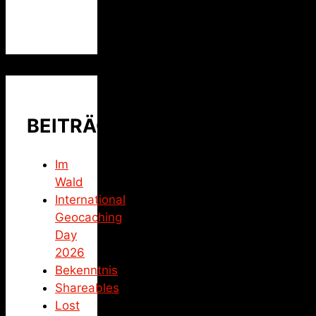
BEITRÄGE
Im
Wald
International
Geocaching
Day
2026
Bekenntnis
Shareables
Lost