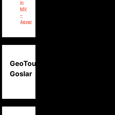
in
MV
–
4ever
GeoTour
Goslar