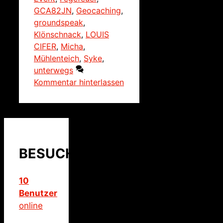
GCA82JN
,
Geocaching
,
groundspeak
,
Klönschnack
,
LOUIS
CIFER
,
Micha
,
Mühlenteich
,
Syke
,
unterwegs
Kommentar hinterlassen
BESUCHER
10
Benutzer
online