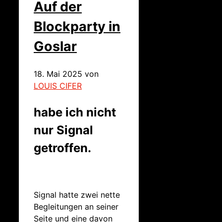
Auf der
Blockparty in
Goslar
18. Mai 2025
von
LOUIS CIFER
habe ich nicht
nur Signal
getroffen.
Signal hatte zwei nette
Begleitungen an seiner
Seite und eine davon