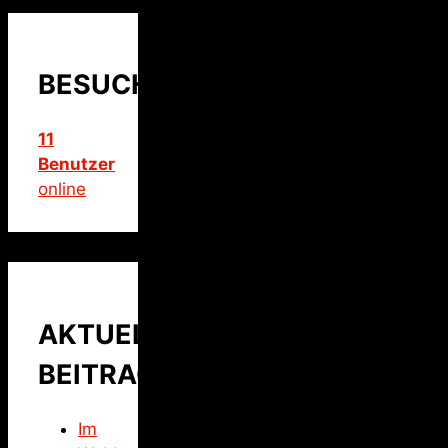
BESUCHER
11
Benutzer
online
AKTUELLER
BEITRAG
Im