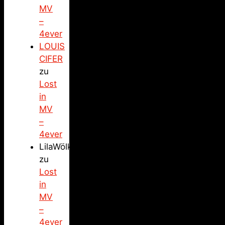
MV
–
4ever
LOUIS
CIFER
zu
Lost
in
MV
–
4ever
LilaWölkchen
zu
Lost
in
MV
–
4ever