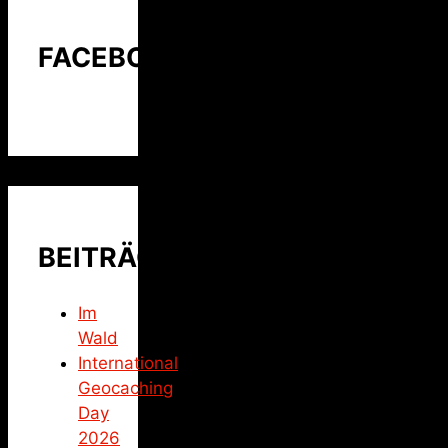
FACEBOOK
BEITRÄGE
Im
Wald
International
Geocaching
Day
2026