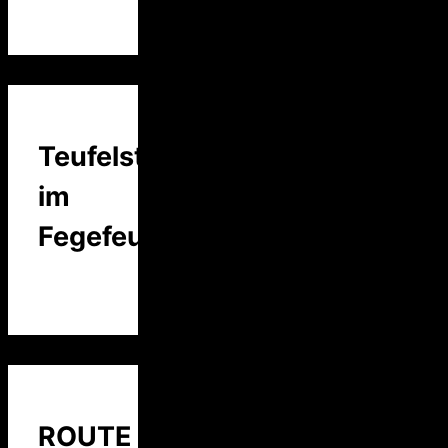
Teufelstalk
im
Fegefeuer
ROUTE