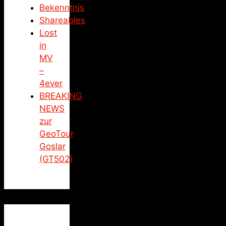
Bekenntnis
Shareables
Lost
in
MV
–
4ever
BREAKING
NEWS
zur
GeoTour
Goslar
(GT502)