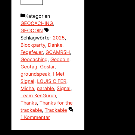
Kategorien
GEOCACHING
,
GEOCOIN
Schlagwörter
2025
,
Blockparty
,
Danke
,
Fegefeuer
,
GCAMR5H
,
Geocaching
,
Geocoin
,
Geotag
,
Goslar
,
groundspeak
,
I Met
Signal
,
LOUIS CIFER
,
Micha
,
parable
,
Signal
,
Team KenGuruh
,
Thanks
,
Thanks for the
trackable
,
Trackable
1 Kommentar