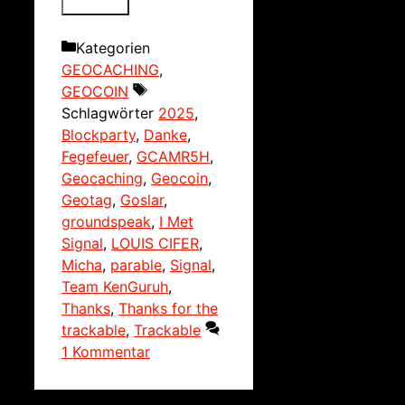
Kategorien
GEOCACHING
,
GEOCOIN
Schlagwörter
2025
,
Blockparty
,
Danke
,
Fegefeuer
,
GCAMR5H
,
Geocaching
,
Geocoin
,
Geotag
,
Goslar
,
groundspeak
,
I Met
Signal
,
LOUIS CIFER
,
Micha
,
parable
,
Signal
,
Team KenGuruh
,
Thanks
,
Thanks for the
trackable
,
Trackable
1 Kommentar