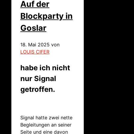
Auf der
Blockparty in
Goslar
18. Mai 2025
von
LOUIS CIFER
habe ich nicht
nur Signal
getroffen.
Signal hatte zwei nette
Begleitungen an seiner
Seite und eine davon