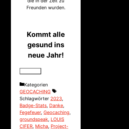
die in der Zeit zu
Freunden wurden.
Kommt alle
gesund ins
neue Jahr!
Kategorien
GEOCACHING
Schlagwörter
2023
,
Badge-Stats
,
Danke
,
Fegefeuer
,
Geocaching
,
groundspeak
,
LOUIS
CIFER
,
Micha
,
Project-