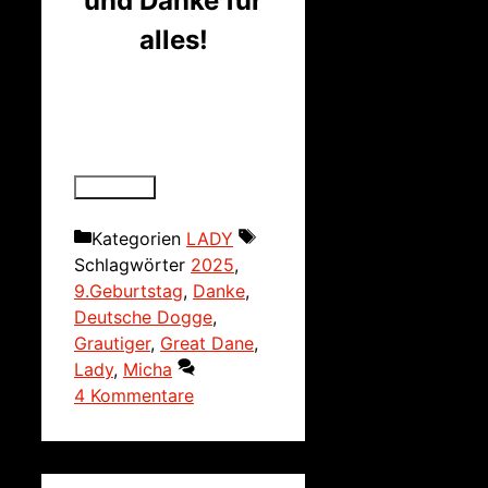
und Danke für
alles!
Kategorien
LADY
Schlagwörter
2025
,
9.Geburtstag
,
Danke
,
Deutsche Dogge
,
Grautiger
,
Great Dane
,
Lady
,
Micha
4 Kommentare