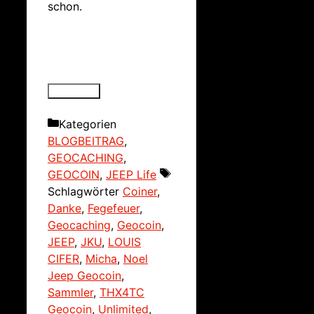
schon.
Kategorien
BLOGBEITRAG
,
GEOCACHING
,
GEOCOIN
,
JEEP Life
Schlagwörter
Coiner
,
Danke
,
Fegefeuer
,
Geocaching
,
Geocoin
,
JEEP
,
JKU
,
LOUIS
CIFER
,
Micha
,
Noel
Jeep Geocoin
,
Sammler
,
THX4TC
Geocoin
,
Unlimited
,