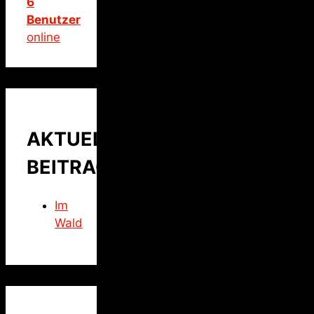
6
Benutzer
online
AKTUELLER
BEITRAG
Im
Wald