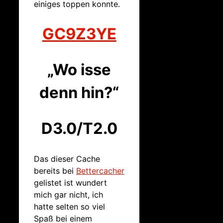
einiges toppen konnte.
GC9Z3YE
„Wo isse
denn hin?“
D3.0/T2.0
Das dieser Cache
bereits bei
Bettercacher
gelistet ist wundert
mich gar nicht, ich
hatte selten so viel
Spaß bei einem