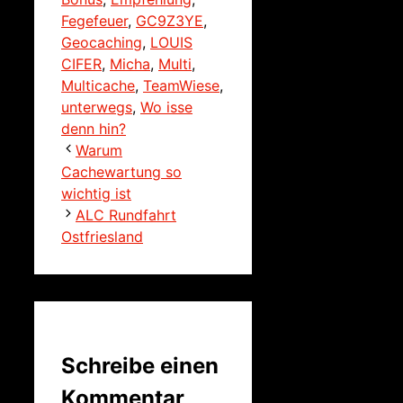
Fegefeuer
,
GC9Z3YE
,
Geocaching
,
LOUIS
CIFER
,
Micha
,
Multi
,
Multicache
,
TeamWiese
,
unterwegs
,
Wo isse
denn hin?
Warum
Cachewartung so
wichtig ist
ALC Rundfahrt
Ostfriesland
Schreibe einen
Kommentar