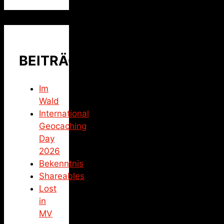
BEITRÄGE
Im
Wald
International
Geocaching
Day
2026
Bekenntnis
Shareables
Lost
in
MV