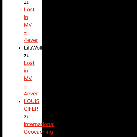
zu
Lost
in
MV
–
4ever
LilaWölkchen
zu
Lost
in
MV
–
4ever
LOUIS
CIFER
zu
International
Geocaching