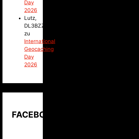
Day
2026
Lutz,
DL3BZZ
zu
International
Geocaching
Day
2026
FACEBOOK