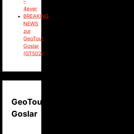
–
4ever
BREAKING
NEWS
zur
GeoTour
Goslar
(GT502)
GeoTour
Goslar