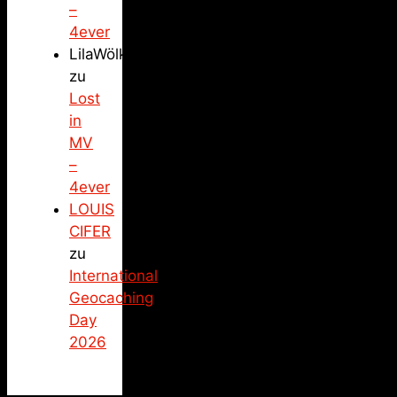
–
4ever
LilaWölkchen
zu
Lost
in
MV
–
4ever
LOUIS
CIFER
zu
International
Geocaching
Day
2026