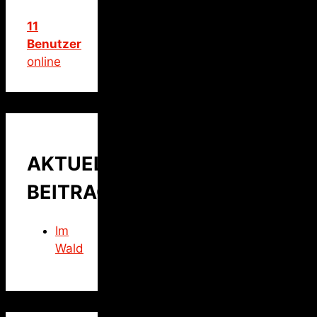
11
Benutzer
online
AKTUELLER
BEITRAG
Im
Wald