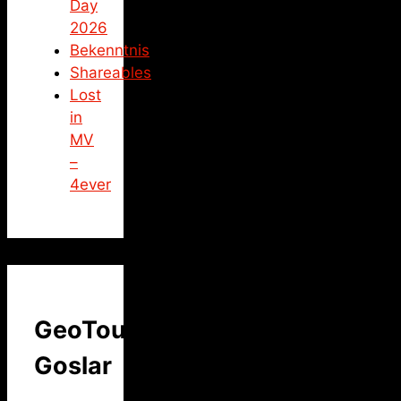
Day
2026
Bekenntnis
Shareables
Lost
in
MV
–
4ever
GeoTour
Goslar