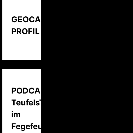
GEOCACHING
PROFIL
PODCAST:
TeufelsTalk
im
Fegefeuer