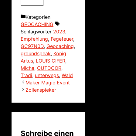
Kategorien
GEOCACHING
Schlagwörter
2023
,
Empfehlung
,
Fegefeuer
,
GC97N0D
,
Geocaching
,
groundspeak
,
König
Artus
,
LOUIS CIFER
,
Micha
,
OUTDOOR
,
Tradi
,
unterwegs
,
Wald
Maker Magic Event
Zollenspieker
Schreibe einen