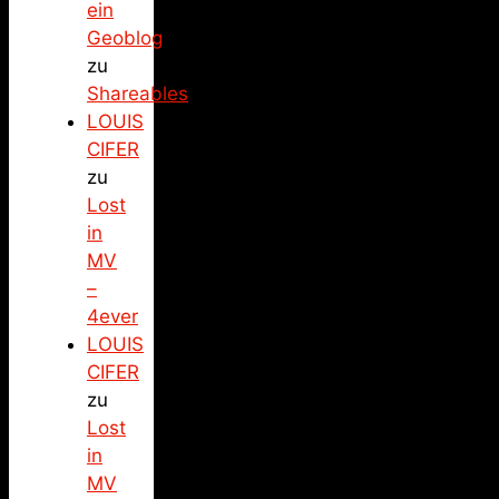
ein
Geoblog
zu
Shareables
LOUIS
CIFER
zu
Lost
in
MV
–
4ever
LOUIS
CIFER
zu
Lost
in
MV