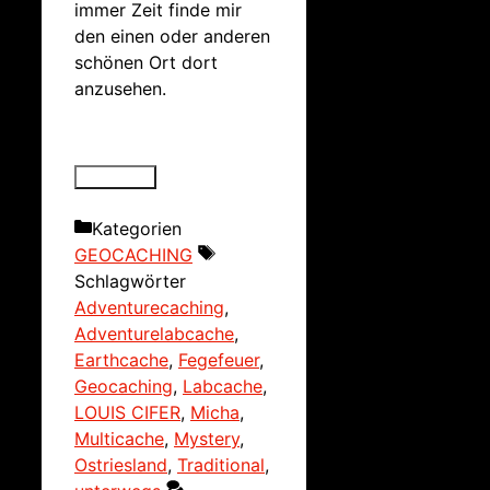
immer Zeit finde mir
den einen oder anderen
schönen Ort dort
anzusehen.
Kategorien
GEOCACHING
Schlagwörter
Adventurecaching
,
Adventurelabcache
,
Earthcache
,
Fegefeuer
,
Geocaching
,
Labcache
,
LOUIS CIFER
,
Micha
,
Multicache
,
Mystery
,
Ostriesland
,
Traditional
,