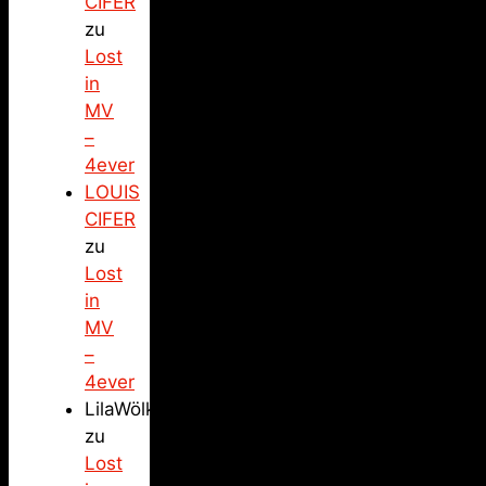
CIFER
zu
Lost
in
MV
–
4ever
LOUIS
CIFER
zu
Lost
in
MV
–
4ever
LilaWölkchen
zu
Lost