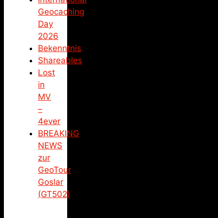
Geocaching
Day
2026
Bekenntnis
Shareables
Lost
in
MV
–
4ever
BREAKING
NEWS
zur
GeoTour
Goslar
(GT502)