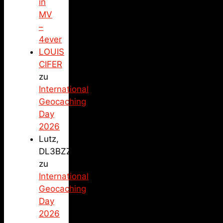
in
MV
–
4ever
LOUIS
CIFER
zu
International
Geocaching
Day
2026
Lutz,
DL3BZZ
zu
International
Geocaching
Day
2026