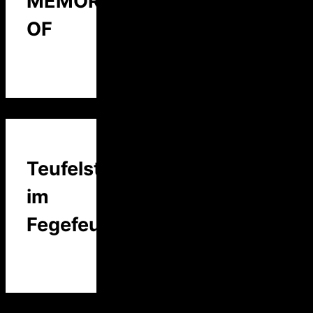
MEMORY
OF
Teufelstalk
im
Fegefeuer