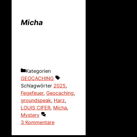
Micha
Kategorien
GEOCACHING
Schlagwörter
2025
,
Fegefeuer
,
Geocaching
,
groundspeak
,
Harz
,
LOUIS CIFER
,
Micha
,
Mystery
3 Kommentare