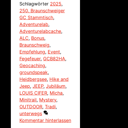
Schlagwörter
2025
,
250. Braunschweiger
GC Stammtisch
,
Adventurelab
,
Adventurelabcache
,
ALC
,
Bonus
,
Braunschweig
,
Empfehlung
,
Event
,
Fegefeuer
,
GCB82HA
,
Geocaching
,
groundspeak
,
Heidbergsee
,
Hike and
Jeep
,
JEEP
,
Jubiläum
,
LOUIS CIFER
,
Micha
,
Minitrail
,
Mystery
,
OUTDOOR
,
Tradi
,
unterwegs
Kommentar hinterlassen