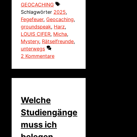
GEOCACHING
Schlagwörter
2025
,
Fegefeuer
,
Geocaching
,
groundspeak
,
Harz
,
LOUIS CIFER
,
Micha
,
Mystery
,
Rätselfreunde
,
unterwegs
2 Kommentare
Welche
Studiengänge
muss ich
belegen