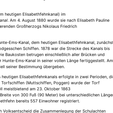
m heutigen Elisabethfehnkanal) im
anal
. Am 4. August 1880 wurde sie nach Elisabeth Pauline
ierenden Großherzogs Nikolaus Friedrich
te-Ems-Kanal, dem heutigen Elisabethfehnkanal, zunächs
dgesschen Schiffen. 1878 war die Strecke des Kanals bis
e Baukosten betrugen einschließlich aller Brücken und
 Hunte-Ems-Kanal in seiner vollen Länge fertiggestellt. Am
ziell seiner Bestimmung übergeben.
heutigen Elisabethfehnkanals erfolgte in zwei Perioden, di
t Torfschiffen (Muttschiffen, Poggen) wurde der Torf
iell meistbietend am 23. Oktober 1863
e Breite von 300 Fuß (90 Meter) bei unterschiedlichen Länge
ethfehn bereits 557 Einwohner registriert.
ch Volksentscheid die Zusammenlegung der Schulachten