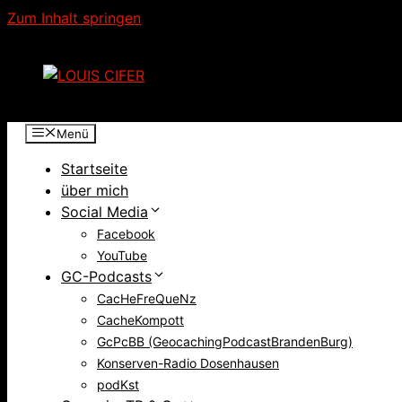
Zum Inhalt springen
Menü
Startseite
über mich
Social Media
Facebook
YouTube
GC-Podcasts
CacHeFreQueNz
CacheKompott
GcPcBB (GeocachingPodcastBrandenBurg)
Konserven-Radio Dosenhausen
podKst