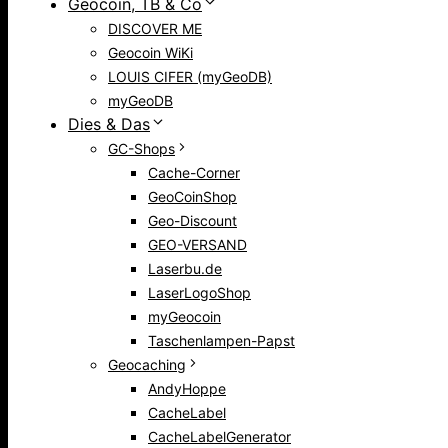
Geocoin, TB & Co
DISCOVER ME
Geocoin WiKi
LOUIS CIFER (myGeoDB)
myGeoDB
Dies & Das
GC-Shops
Cache-Corner
GeoCoinShop
Geo-Discount
GEO-VERSAND
Laserbu.de
LaserLogoShop
myGeocoin
Taschenlampen-Papst
Geocaching
AndyHoppe
CacheLabel
CacheLabelGenerator