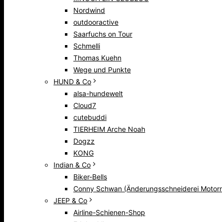
Nordwind
outdooractive
Saarfuchs on Tour
Schmelli
Thomas Kuehn
Wege und Punkte
HUND & Co
alsa-hundewelt
Cloud7
cutebuddi
TIERHEIM Arche Noah
Dogzz
KONG
Indian & Co
Biker-Bells
Conny Schwan (Änderungsschneiderei Motorr
JEEP & Co
Airline-Schienen-Shop