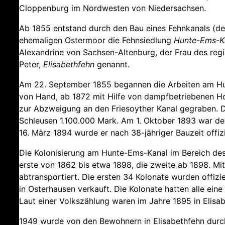
Cloppenburg im Nordwesten von Niedersachsen.
Ab 1855 entstand durch den Bau eines Fehnkanals (de
ehemaligen Ostermoor die Fehnsiedlung
Hunte-Ems-K
Alexandrine von Sachsen-Altenburg, der Frau des reg
Peter,
Elisabethfehn
genannt.
Am 22. September 1855 begannen die Arbeiten am Hun
von Hand, ab 1872 mit Hilfe von dampfbetriebenen Ho
zur Abzweigung an den Friesoyther Kanal gegraben. Di
Schleusen 1.100.000 Mark. Am 1. Oktober 1893 war der
16. März 1894 wurde er nach 38-jähriger Bauzeit offi
Die Kolonisierung am Hunte-Ems-Kanal im Bereich des 
erste von 1862 bis etwa 1898, die zweite ab 1898. Mi
abtransportiert. Die ersten 34 Kolonate wurden offiz
in Osterhausen verkauft. Die Kolonate hatten alle ein
Laut einer Volkszählung waren im Jahre 1895 in Elisab
1949 wurde von den Bewohnern in Elisabethfehn dur