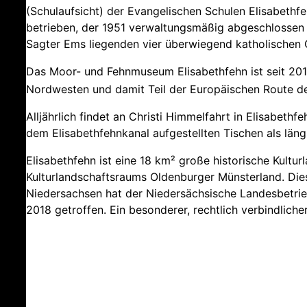
(Schulaufsicht) der Evangelischen Schulen Elisabethf
betrieben, der 1951 verwaltungsmäßig abgeschlossen 
Sagter Ems liegenden vier überwiegend katholischen 
Das Moor- und Fehnmuseum Elisabethfehn ist seit 2010
Nordwesten und damit Teil der Europäischen Route der
Alljährlich findet an Christi Himmelfahrt in Elisabethf
dem Elisabethfehnkanal aufgestellten Tischen als läng
Elisabethfehn ist eine 18 km² große historische Kultu
Kulturlandschaftsraums Oldenburger Münsterland. Die
Niedersachsen hat der Niedersächsische Landesbetri
2018 getroffen. Ein besonderer, rechtlich verbindlicher