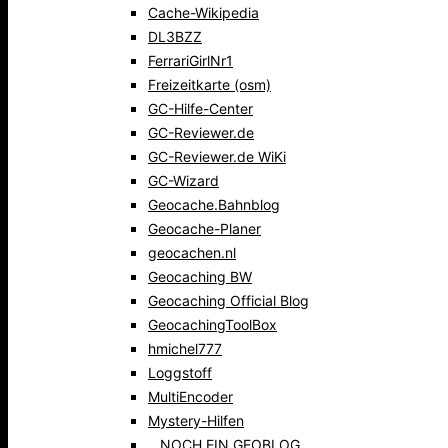
Cache-Wikipedia
DL3BZZ
FerrariGirlNr1
Freizeitkarte (osm)
GC-Hilfe-Center
GC-Reviewer.de
GC-Reviewer.de WiKi
GC-Wizard
Geocache.Bahnblog
Geocache-Planer
geocachen.nl
Geocaching BW
Geocaching Official Blog
GeocachingToolBox
hmichel777
Loggstoff
MultiEncoder
Mystery-Hilfen
…NOCH EIN GEOBLOG