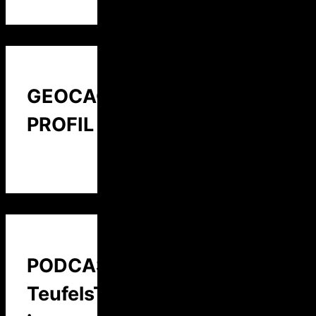
GEOCACHING
PROFIL
PODCAST:
TeufelsTalk