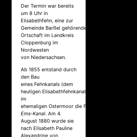
Der Termin war bereits
um 8 Uhr in
Elisabethfehn, eine zur
Gemeinde Barßel gehörende
Ortschaft im Landkreis
Cloppenburg im
Nordwesten
von Niedersachsen.
Ab 1855 entstand durch
den Bau
eines Fehnkanals (dem
heutigen Elisabethfehnkanal)
im
ehemaligen Ostermoor die Fehnsiedlung
Hunte-
Ems-Kanal
. Am 4.
August 1880 wurde sie
nach Elisabeth Pauline
Alexandrine von