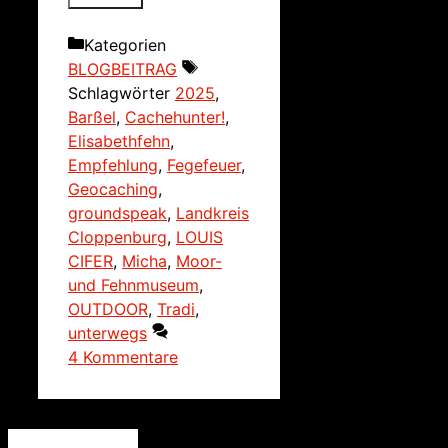
Kategorien
BLOGBEITRAG
Schlagwörter
2025
,
Barßel
,
Cachehunter!
,
Elisabethfehn
,
Empfehlung
,
Fegefeuer
,
Geocaching
,
groundspeak
,
Landkreis
Cloppenburg
,
LOUIS
CIFER
,
Micha
,
Moor-
und Fehnmuseum
,
OUTDOOR
,
Tradi
,
unterwegs
4 Kommentare