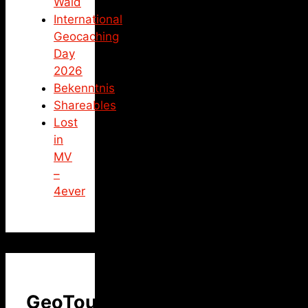
Wald
International
Geocaching
Day
2026
Bekenntnis
Shareables
Lost
in
MV
–
4ever
GeoTour