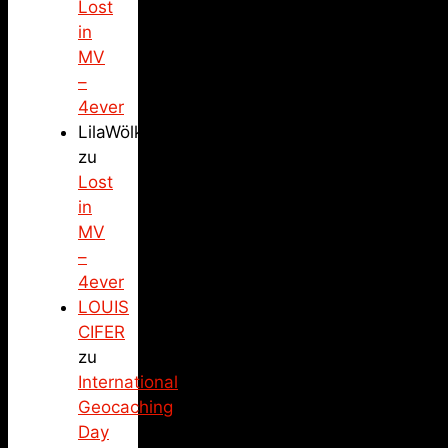
Lost
in
MV
–
4ever
LilaWölkchen
zu
Lost
in
MV
–
4ever
LOUIS
CIFER
zu
International
Geocaching
Day