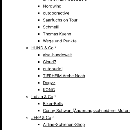
Nordwind
outdooractive
Saarfuchs on Tour
Schmelli
Thomas Kuehn
Wege und Punkte
HUND & Co
alsa-hundewelt
Cloud7
cutebuddi
TIERHEIM Arche Noah
Dogzz
KONG
Indian & Co
Biker-Bells
Conny Schwan (Änderungsschneiderei Motorr
JEEP & Co
Airline-Schienen-Shop