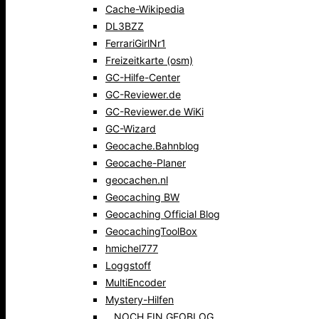
Cache-Wikipedia
DL3BZZ
FerrariGirlNr1
Freizeitkarte (osm)
GC-Hilfe-Center
GC-Reviewer.de
GC-Reviewer.de WiKi
GC-Wizard
Geocache.Bahnblog
Geocache-Planer
geocachen.nl
Geocaching BW
Geocaching Official Blog
GeocachingToolBox
hmichel777
Loggstoff
MultiEncoder
Mystery-Hilfen
…NOCH EIN GEOBLOG