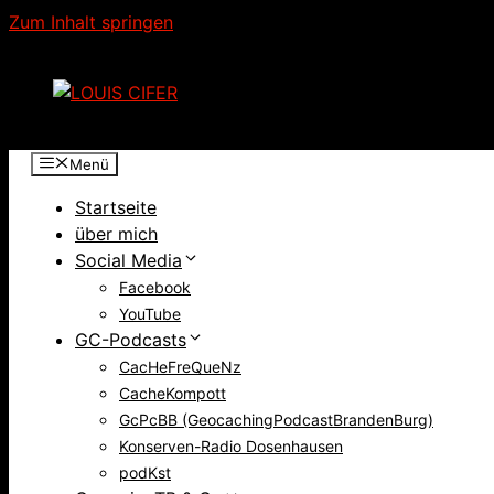
Zum Inhalt springen
Menü
Startseite
über mich
Social Media
Facebook
YouTube
GC-Podcasts
CacHeFreQueNz
CacheKompott
GcPcBB (GeocachingPodcastBrandenBurg)
Konserven-Radio Dosenhausen
podKst