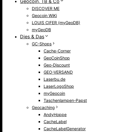
Geocoin, TB & Co
DISCOVER ME
Geocoin WiKi
LOUIS CIFER (myGeoDB)
myGeoDB
Dies & Das
GC-Shops
Cache-Corner
GeoCoinShop
Geo-Discount
GEO-VERSAND
Laserbu.de
LaserLogoShop
myGeocoin
Taschenlampen-Papst
Geocaching
AndyHoppe
CacheLabel
CacheLabelGenerator