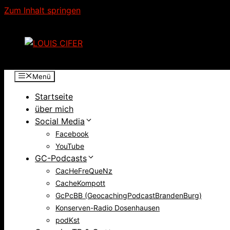
Zum Inhalt springen
Menü
Startseite
über mich
Social Media
Facebook
YouTube
GC-Podcasts
CacHeFreQueNz
CacheKompott
GcPcBB (GeocachingPodcastBrandenBurg)
Konserven-Radio Dosenhausen
podKst