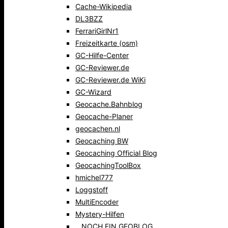
Cache-Wikipedia
DL3BZZ
FerrariGirlNr1
Freizeitkarte (osm)
GC-Hilfe-Center
GC-Reviewer.de
GC-Reviewer.de WiKi
GC-Wizard
Geocache.Bahnblog
Geocache-Planer
geocachen.nl
Geocaching BW
Geocaching Official Blog
GeocachingToolBox
hmichel777
Loggstoff
MultiEncoder
Mystery-Hilfen
…NOCH EIN GEOBLOG