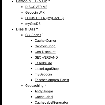
Geocoin, TB & Co
DISCOVER ME
Geocoin WiKi
LOUIS CIFER (myGeoDB)
myGeoDB
Dies & Das
GC-Shops
Cache-Corner
GeoCoinShop
Geo-Discount
GEO-VERSAND
Laserbu.de
LaserLogoShop
myGeocoin
Taschenlampen-Papst
Geocaching
AndyHoppe
CacheLabel
CacheLabelGenerator