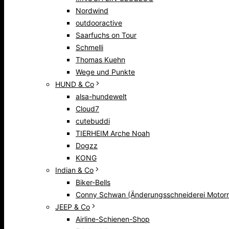
Nordwind
outdooractive
Saarfuchs on Tour
Schmelli
Thomas Kuehn
Wege und Punkte
HUND & Co
alsa-hundewelt
Cloud7
cutebuddi
TIERHEIM Arche Noah
Dogzz
KONG
Indian & Co
Biker-Bells
Conny Schwan (Änderungsschneiderei Motorr
JEEP & Co
Airline-Schienen-Shop