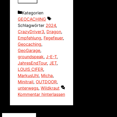
Kategorien
GEOCACHING
Schlagwörter
2024
,
CrazyDriver3
,
Dragon
,
Empfehlung
,
Fegefeuer
,
Geocaching
,
GeoGarage
,
groundspeak
,
J-E-T
,
JahresEndTour
,
JET
,
LOUIS CIFER
,
MarkusUhl
,
Micha
,
Minitrail
,
OUTDOOR
,
unterwegs
,
Wildkraut
Kommentar hinterlassen