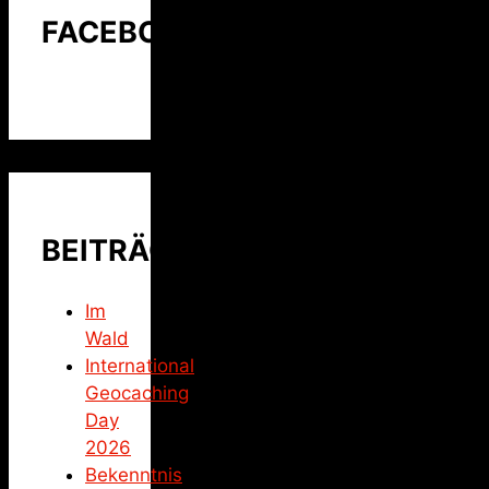
FACEBOOK
BEITRÄGE
Im
Wald
International
Geocaching
Day
2026
Bekenntnis