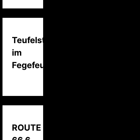
Teufelstalk
im
Fegefeuer
ROUTE