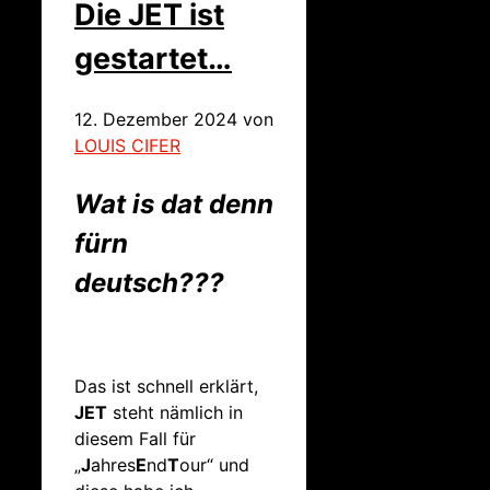
Die JET ist
gestartet…
12. Dezember 2024
von
LOUIS CIFER
Wat is dat denn
fürn
deutsch???
Das ist schnell erklärt,
JET
steht nämlich in
diesem Fall für
„
J
ahres
E
nd
T
our“ und