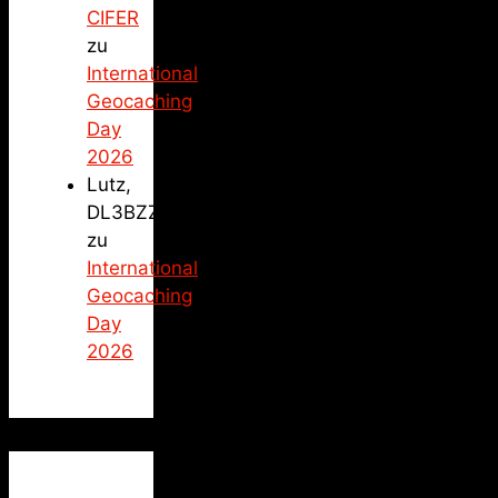
CIFER
zu
International
Geocaching
Day
2026
Lutz,
DL3BZZ
zu
International
Geocaching
Day
2026