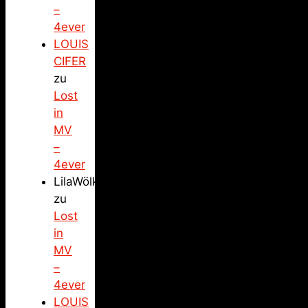
–
4ever
LOUIS
CIFER
zu
Lost
in
MV
–
4ever
LilaWölkchen
zu
Lost
in
MV
–
4ever
LOUIS