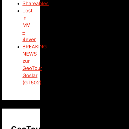
Shareables
Lost
in
MV
–
4ever
BREAKING
NEWS
zur
GeoTour
Goslar
(GT502)