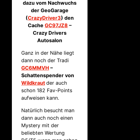
dazu vom Nachwuchs
der GeoGarage
(
CrazyDriver3
) den
Cache
GC97JZ8
–
Crazy Drivers
Autosalon
Ganz in der Nähe liegt
dann noch der Tradi
GC6MMVH
–
Schattenspender von
Wildkraut
der auch
schon 182 Fav-Points
aufweisen kann.
Natürlich besucht man
dann auch noch einen
Mystery mit der
beliebten Wertung