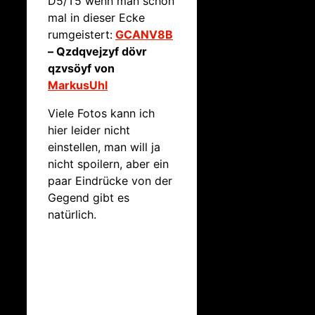
D5/T5 wenn man schon
mal in dieser Ecke
rumgeistert:
GCANV8B
– Qzdqvejzyf dövr
qzvsöyf von
MarkusUhl
Viele Fotos kann ich
hier leider nicht
einstellen, man will ja
nicht spoilern, aber ein
paar Eindrücke von der
Gegend gibt es
natürlich.