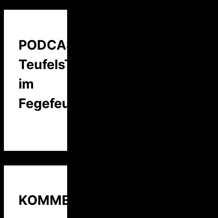
PODCAST:
TeufelsTalk
im
Fegefeuer
KOMMENTARE