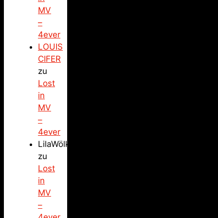
MV
–
4ever
LOUIS
CIFER
zu
Lost
in
MV
–
4ever
LilaWölkchen
zu
Lost
in
MV
–
4ever