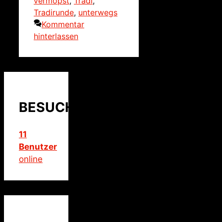
vermopst
,
Tradi
,
Tradirunde
,
unterwegs
Kommentar
hinterlassen
BESUCHER
11
Benutzer
online