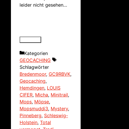
leider nicht gesehen…
Kategorien
GEOCACHING
Schlagwörter
Bredenmoor
,
GC9RBVK
,
Geocaching
,
Hemdingen
,
LOUIS
CIFER
,
Micha
,
Minitrail
,
Mops
,
Möpse
,
Mopsmuddi3
,
Mystery
,
Pinneberg
,
Schleswig-
Holstein
,
Total