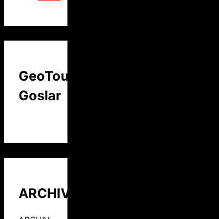
GeoTour
Goslar
ARCHIV