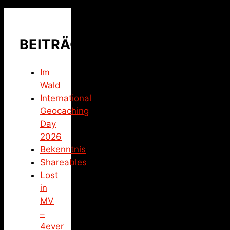
BEITRÄGE
Im
Wald
International
Geocaching
Day
2026
Bekenntnis
Shareables
Lost
in
MV
–
4ever