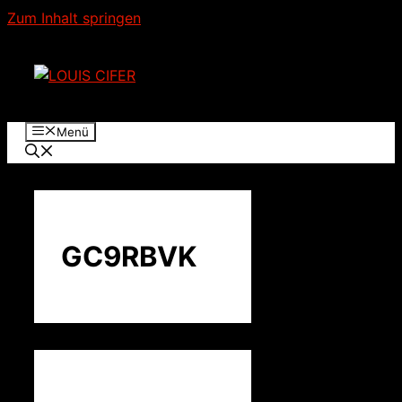
Zum Inhalt springen
Menü
GC9RBVK