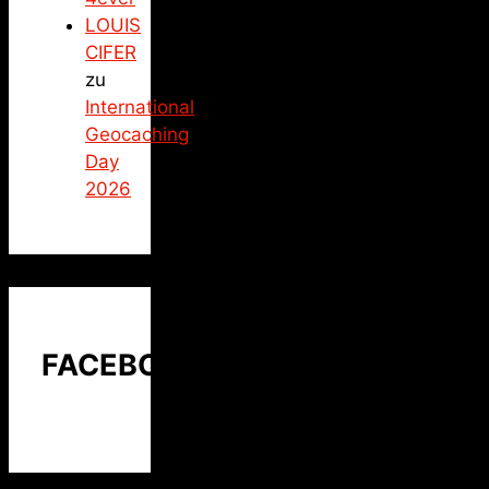
LOUIS
CIFER
zu
International
Geocaching
Day
2026
FACEBOOK