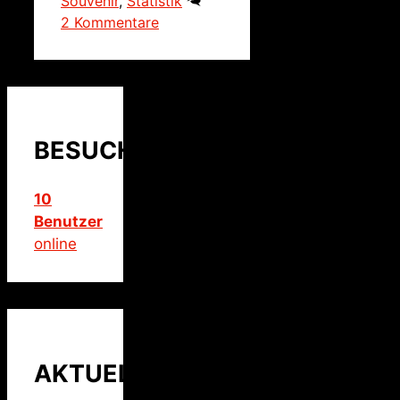
Souvenir
,
Statistik
2 Kommentare
BESUCHER
10
Benutzer
online
AKTUELLER