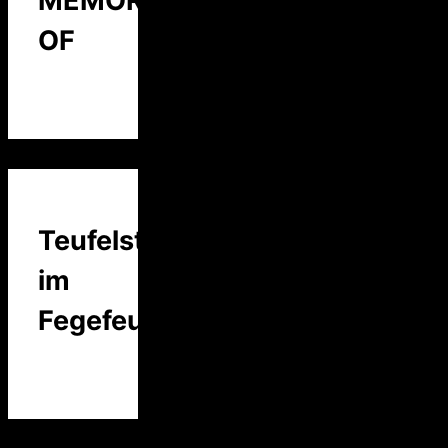
MEMORY
OF
Teufelstalk
im
Fegefeuer