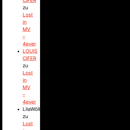
CIFER
zu
Lost
in
MV
–
4ever
LOUIS
CIFER
zu
Lost
in
MV
–
4ever
LilaWölkchen
zu
Lost