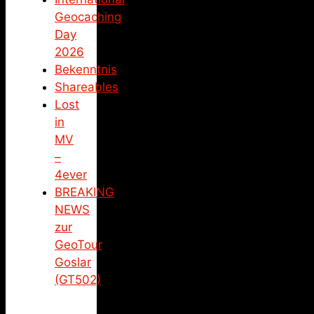
Geocaching
Day
2026
Bekenntnis
Shareables
Lost
in
MV
–
4ever
BREAKING
NEWS
zur
GeoTour
Goslar
(GT502)