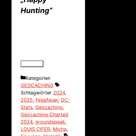
Hunting“
Kategorien
GEOCACHING
Schlagwörter
2024
,
2025
,
Fegefeuer
,
GC-
Stats
,
Geocaching
,
Geocaching Charted
2024
,
groundspeak
,
LOUIS CIFER
,
Micha
,