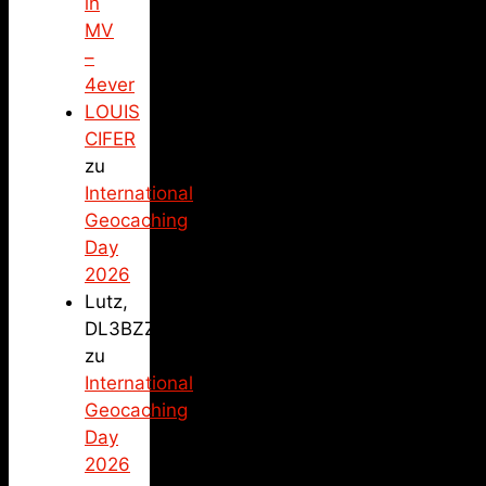
in
MV
–
4ever
LOUIS
CIFER
zu
International
Geocaching
Day
2026
Lutz,
DL3BZZ
zu
International
Geocaching
Day
2026