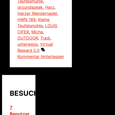
Teufelsmühle
,
groundspeak
,
Harz
,
Harzer Wandernadel
,
HWN 189
,
Kleine
Teufelsmühle
,
LOUIS
CIFER
,
Micha
,
OUTDOOR
,
Tradi
,
unterwegs
,
Virtual
Reward 5.0
Kommentar hinterlassen
BESUCHER
7
Benutzer