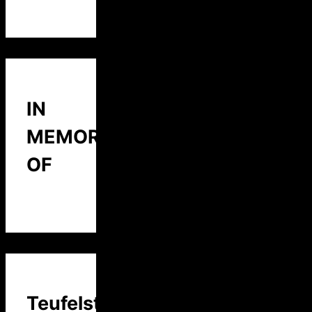
IN
MEMORY
OF
Teufelstalk