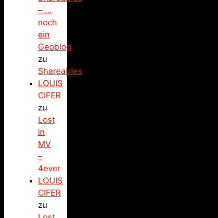
– …
noch
ein
Geoblog
zu
Shareables
LOUIS
CIFER
zu
Lost
in
MV
–
4ever
LOUIS
CIFER
zu
Lost