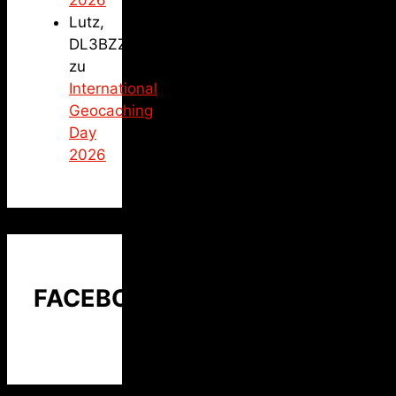
2026
Lutz,
DL3BZZ
zu
International
Geocaching
Day
2026
FACEBOOK