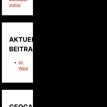
online
AKTUELLER
BEITRAG
Im
Wald
GEOCACHING