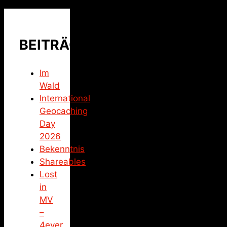
BEITRÄGE
Im
Wald
International
Geocaching
Day
2026
Bekenntnis
Shareables
Lost
in
MV
–
4ever