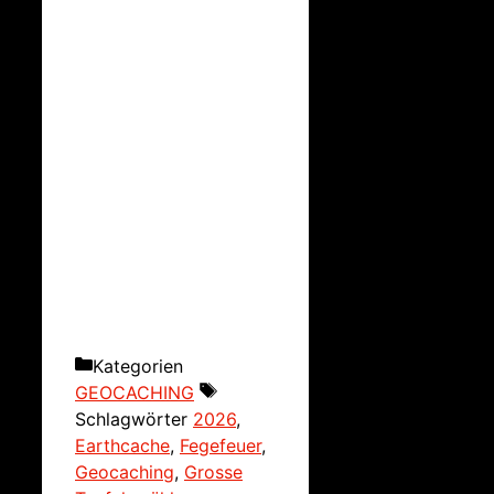
Kategorien
GEOCACHING
Schlagwörter
2026
,
Earthcache
,
Fegefeuer
,
Geocaching
,
Grosse