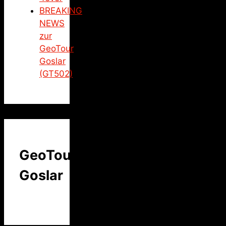
BREAKING
NEWS
zur
GeoTour
Goslar
(GT502)
GeoTour
Goslar