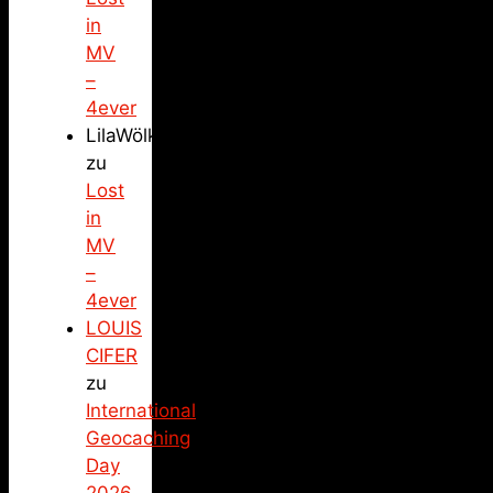
in
MV
–
4ever
LilaWölkchen
zu
Lost
in
MV
–
4ever
LOUIS
CIFER
zu
International
Geocaching
Day